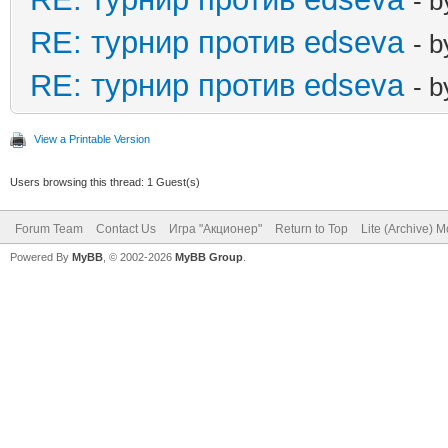
- 
RE: турнир против edseva
- 
RE: турнир против edseva
- 
View a Printable Version
Users browsing this thread: 1 Guest(s)
Forum Team
Contact Us
Игра "Акционер"
Return to Top
Lite (Archive) 
Powered By
MyBB
, © 2002-2026
MyBB Group
.