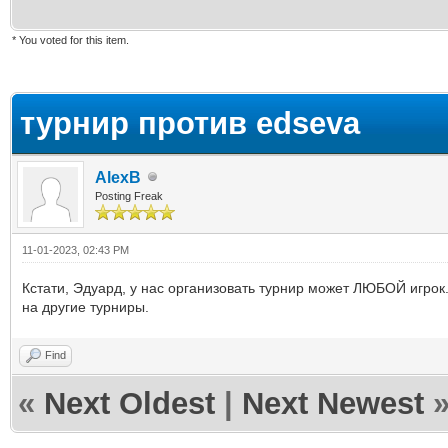
* You voted for this item.
ge
турнир против edseva
AlexB
Posting Freak
11-01-2023, 02:43 PM
Кстати, Эдуард, у нас организовать турнир может ЛЮБОЙ игрок
на другие турниры.
Find
«
Next Oldest
|
Next Newest