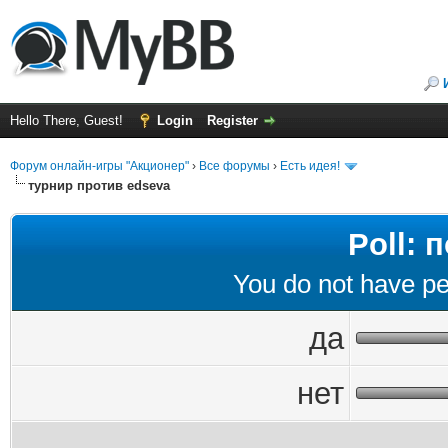
Hello There, Guest!
Login
Register
Форум онлайн-игры "Акционер"
›
Все форумы
›
Есть идея!
турнир против edseva
Poll:
You do not have per
да
нет