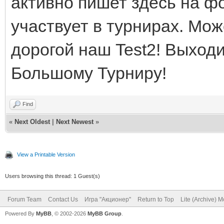
активно пишет здесь на ф
участвует в турнирах. Мо
дорогой наш Test2! Выходи
Большому Турниру!
Find
«
Next Oldest
|
Next Newest
»
View a Printable Version
Users browsing this thread: 1 Guest(s)
Forum Team
Contact Us
Игра "Акционер"
Return to Top
Lite (Archive) 
Powered By
MyBB
, © 2002-2026
MyBB Group
.