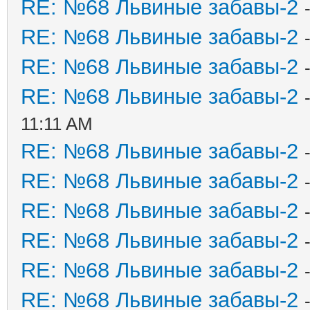
RE: №68 Львиные забавы-2
RE: №68 Львиные забавы-2
RE: №68 Львиные забавы-2
RE: №68 Львиные забавы-2
11:11 AM
RE: №68 Львиные забавы-2
RE: №68 Львиные забавы-2
RE: №68 Львиные забавы-2
RE: №68 Львиные забавы-2
RE: №68 Львиные забавы-2
RE: №68 Львиные забавы-2