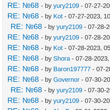
RE: №68
- by
yury2109
- 07-27-20
RE: №68
- by
Kot
- 07-27-2023, 1
RE: №68
- by
yury2109
- 07-28-2
RE: №68
- by
yury2109
- 07-28-20
RE: №68
- by
Kot
- 07-28-2023, 0
RE: №68
- by
Shora
- 07-28-2023,
RE: №68
- by
Baron197777
- 07-2
RE: №68
- by
Governor
- 07-30-2
RE: №68
- by
yury2109
- 07-30-2
RE: №68
- by
yury2109
- 07-30-20