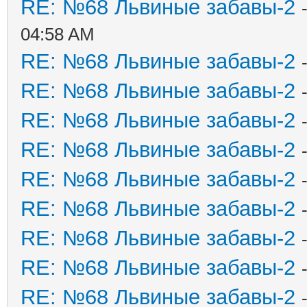
RE: №68 Львиные забавы-2
04:58 AM
RE: №68 Львиные забавы-2
RE: №68 Львиные забавы-2
RE: №68 Львиные забавы-2
RE: №68 Львиные забавы-2
RE: №68 Львиные забавы-2
RE: №68 Львиные забавы-2
RE: №68 Львиные забавы-2
RE: №68 Львиные забавы-2
RE: №68 Львиные забавы-2