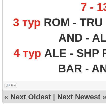
7 - 
3 тур
ROM - TRU 
AND - A
4 тур
ALE - SHP 
BAR - A
Find
«
Next Oldest
|
Next Newest