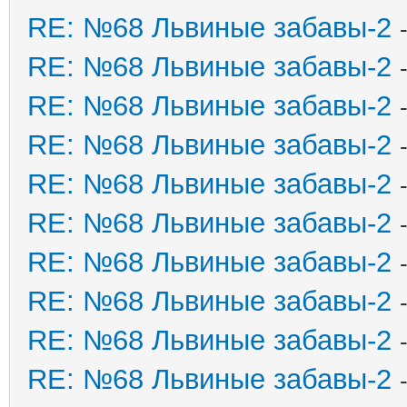
RE: №68 Львиные забавы-2
RE: №68 Львиные забавы-2
RE: №68 Львиные забавы-2
RE: №68 Львиные забавы-2
RE: №68 Львиные забавы-2
RE: №68 Львиные забавы-2
RE: №68 Львиные забавы-2
RE: №68 Львиные забавы-2
RE: №68 Львиные забавы-2
RE: №68 Львиные забавы-2