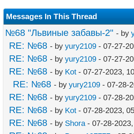
Messages In This Thread
№68 "Львиные забавы-2"
- by
RE: №68
- by
yury2109
- 07-27-20
RE: №68
- by
yury2109
- 07-27-20
RE: №68
- by
Kot
- 07-27-2023, 1
RE: №68
- by
yury2109
- 07-28-2
RE: №68
- by
yury2109
- 07-28-20
RE: №68
- by
Kot
- 07-28-2023, 0
RE: №68
- by
Shora
- 07-28-2023,