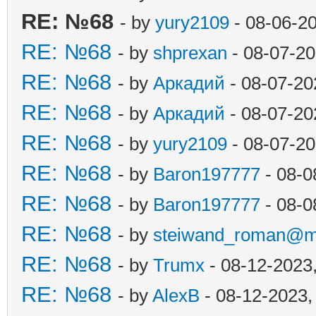
RE: №68
- by
yury2109
- 08-06-2
RE: №68
- by
shprexan
- 08-07-20
RE: №68
- by
Аркадий
- 08-07-20
RE: №68
- by
Аркадий
- 08-07-20
RE: №68
- by
yury2109
- 08-07-20
RE: №68
- by
Baron197777
- 08-0
RE: №68
- by
Baron197777
- 08-0
RE: №68
- by
steiwand_roman@ma
RE: №68
- by
Trumx
- 08-12-2023
RE: №68
- by
AlexB
- 08-12-2023,