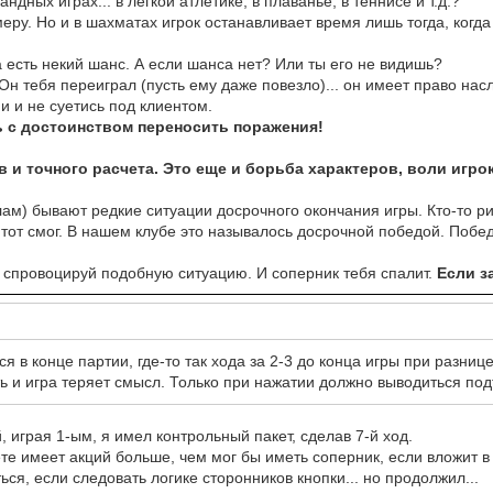
ндных играх... в легкой атлетике, в плаванье, в теннисе и т.д.?
меру. Но и в шахматах игрок останавливает время лишь тогда, когда 
а есть некий шанс. А если шанса нет? Или ты его не видишь?
 Он тебя переиграл (пусть ему даже повезло)... он имеет право нас
и и не суетись под клиентом.
 с достоинством переносить поражения!
в и точного расчета. Это еще и борьба характеров, воли игро
м) бывают редкие ситуации досрочного окончания игры. Кто-то рис
 А тот смог. В нашем клубе это называлось досрочной победой. По
- спровоцируй подобную ситуацию. И соперник тебя спалит.
Если з
ся в конце партии, где-то так хода за 2-3 до конца игры при разнице
ь и игра теряет смысл. Только при нажатии должно выводиться под
, играя 1-ым, я имел контрольный пакет, сделав 7-й ход.
вете имеет акций больше, чем мог бы иметь соперник, если вложит в
я, если следовать логике сторонников кнопки... но продолжил...