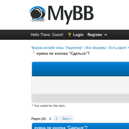
Hello There, Guest!
Login
Register
Форум онлайн-игры "Акционер"
›
Все форумы
›
Есть идея!
нужна ли кнопка "Сдаться"?
* You voted for this item.
0 Vote(s) - 0 Average
1
2
3
4
5
Pages (2):
1
2
Next »
нужна ли кнопка "Сдаться"?