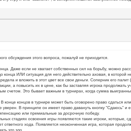
ного обсуждения этого вопроса, пожалуй не приходится.
онца. Даже если не хватает собственных сил на борьбу, можно рас
 до конца ИЛИ ситуация для него действительно аховая, в которой 
редела и вложить в этот цвет все свои деньги. Соперник его палит
кции, а повысить их в цене, как бы заставляя игрока продолжать уч
пным счетом. Это бывает важным в турнирах, когда сумма выигранн
. В конце концов в турнире может быть оговорено право сдаться или
е уверен. В принципе он имеет право давануть кнопку "Сдаюсь" и е
омпенсацию или премиальные за досрочную победу.
льных стадиях освоения игры появляются такие игроки, которые, с
дет ответного хода. Появляется неоконченная игра, которая продол
ать это зло.