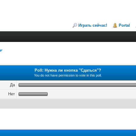
Играть сейчас!
Portal
Poll: Нужна ли кнопка "Сдаться"?
You do not have permission to vote in this poll.
Да
Нет