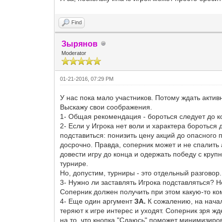
Find
Зырянов
Moderator
01-21-2016, 07:29 PM
У нас пока мало участников. Потому ждать актив
Выскажу свои соображения.
1- Общая рекомендация - бороться следует до к
2- Если у Игрока нет воли и характера бороться
подставиться: понизить цену акций до опасного п
досрочно. Правда, соперник может и не спалить а
довести игру до конца и одержать победу с кру
турнире.
Но, допустим, турниры - это отдельный разговор
3- Нужно ли заставлять Игрока подставляться? Н
Соперник должен получить при этом какую-то к
4- Еще один аргумент
ЗА.
К сожалению, на нача
теряют к игре интерес и уходят. Соперник зря ж
на то, что кнопка "Сдаюсь" поможет минимизиров