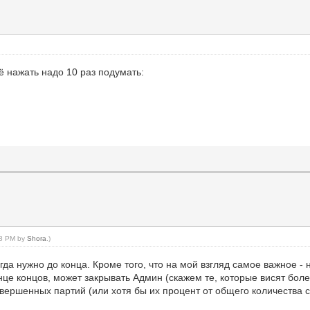
ё нажать надо 10 раз подумать:
:08 PM by
Shora
.)
егда нужно до конца. Кроме того, что на мой взгляд самое важное 
нце концов, может закрывать Админ (скажем те, которые висят бол
вершенных партий (или хотя бы их процент от общего количества с