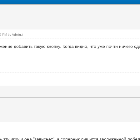
:39 PM by
Admin
.)
жение добавить такую кнопку. Когда видно, что уже почти ничего сд
ь эту игру и она "зависнет", а соперник лишится заслуженной побе