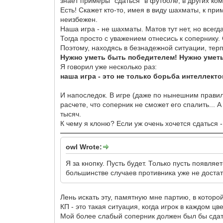
знает примеры "сдаться" в футболе, в других кома
Есть! Скажет кто-то, имея в виду шахматы, к при
неизбежен.
Наша игра - не шахматы. Матов тут нет, но всегд
Тогда просто с уважением отнесись к сопернику.
Поэтому, находясь в безнадежной ситуации, терп
Нужно уметь быть победителем! Нужно уметь
Я говорил уже несколько раз:
наша игра - это не только борьба интеллекто
И напоследок. В игре (даже по нынешним правила
расчете, что соперник не сможет его спалить...
тысяч.
К чему я клоню? Если уж очень хочется сдаться 
owl Wrote:
Я за кнопку. Пусть будет. Только пусть появляет
большинстве случаев противника уже не достат
Лень искать эту, памятную мне партию, в которой
КП - это такая ситуация, когда игрок в каждом ц
Мой более слабый соперник должен был бы сдатьс