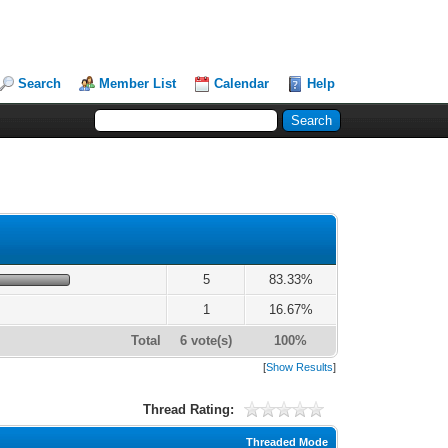
Search
Member List
Calendar
Help
5
83.33%
1
16.67%
Total
6 vote(s)
100%
[
Show Results
]
Thread Rating:
Threaded Mode