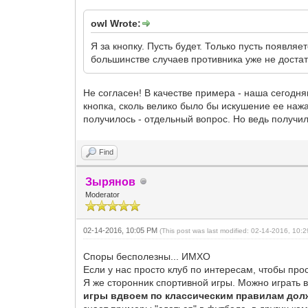
owl Wrote:
Я за кнопку. Пусть будет. Только пусть появляет
большинстве случаев противника уже не достат
Не согласен! В качестве примера - наша сегодн
кнопка, сколь велико было бы искушение ее нажа
получилось - отдельный вопрос. Но ведь получило
Find
Зырянов
Moderator
02-14-2016, 10:05 PM
(This post was last modified: 02-14-2016, 10
Споры бесполезны... ИМХО
Если у нас просто клуб по интересам, чтобы прос
Я же сторонник спортивной игры. Можно играть в
игры вдвоем по классическим правилам дол