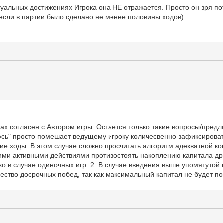
дуальных достижениях Игрока она НЕ отражается. Просто он зря по
 если в партии было сделано не менее половины ходов).
ах согласен с Автором игры. Остается только такие вопросы/предло
аюсь" просто помешает ведущему игроку количесвенно зафиксироват
е ходы. В этом случае сложно просчитать алгоритм адекватной ком
ми активными действиями противостоять накоплению капитала дру
о в случае одиночных игр. 2. В случае введения выше упомятутой
чество досрочных побед, так как максимальный капитал не будет п