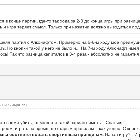
ся в конце партии, где-то так хода за 2-3 до конца игры при разнице
ь и игра теряет смысл. Только при нажатии должно выводиться под
яшняя партия с Алконафтом. Примерно на 5-6-м ходу мое преимуще
ть. Но кнопки такой у него не было и... На 7-м ходу Алконафт имел
сь! Так что разница капиталов в 3-4 раза - абсолютно не гарантия
:29 PM by
Зырянов
.)
то время убить, то можно и такой вариант иметь... Сдаться.
троем, играть на время, по старым правилам... как угодно. С кнопк
жны соответствовать спортивным принципам.
Начал игру? - Иг