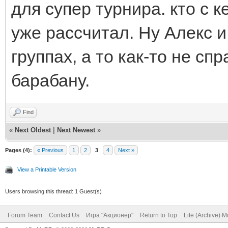
для супер турнира. кто с 
уже рассчитал. Ну Алекс и
группах, а то как-то не сп
барабану.
Find
«
Next Oldest
|
Next Newest
»
Pages (4):
« Previous
1
2
3
4
Next »
View a Printable Version
Users browsing this thread: 1 Guest(s)
Forum Team
Contact Us
Игра "Акционер"
Return to Top
Lite (Archive) 