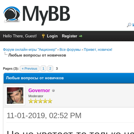
Hello There, Guest!
Login
Register
Форум онлайн-игры "Акционер"
›
Все форумы
›
Привет, новичок!
Любые вопросы от новичков
ge
Pages (3):
« Previous
1
2
3
Любые вопросы от новичков
Governor
Moderator
11-01-2019, 02:52 PM