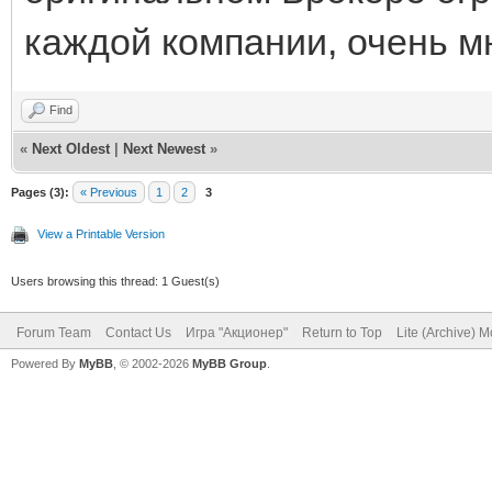
каждой компании, очень м
Find
«
Next Oldest
|
Next Newest
»
Pages (3):
« Previous
1
2
3
View a Printable Version
Users browsing this thread: 1 Guest(s)
Forum Team
Contact Us
Игра "Акционер"
Return to Top
Lite (Archive) 
Powered By
MyBB
, © 2002-2026
MyBB Group
.