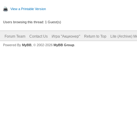
View a Printable Version
Users browsing this thread: 1 Guest(s)
Forum Team
Contact Us
Игра "Акционер"
Return to Top
Lite (Archive) 
Powered By
MyBB
, © 2002-2026
MyBB Group
.