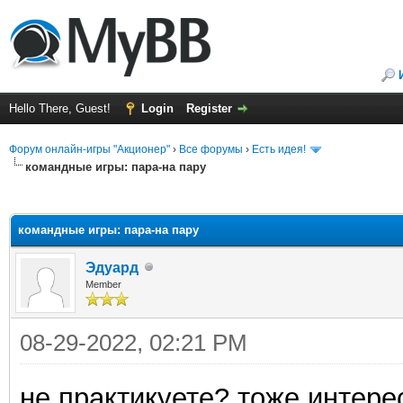
Hello There, Guest!
Login
Register
Форум онлайн-игры "Акционер"
›
Все форумы
›
Есть идея!
командные игры: пара-на пару
ge
командные игры: пара-на пару
Эдуард
Member
08-29-2022, 02:21 PM
не практикуете? тоже интере