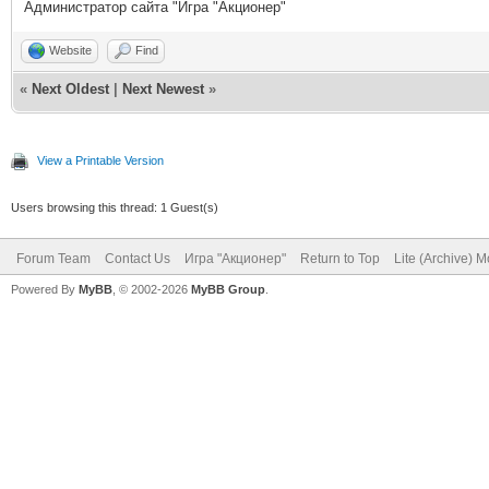
Администратор сайта "Игра "Акционер"
Website
Find
«
Next Oldest
|
Next Newest
»
View a Printable Version
Users browsing this thread: 1 Guest(s)
Forum Team
Contact Us
Игра "Акционер"
Return to Top
Lite (Archive) 
Powered By
MyBB
, © 2002-2026
MyBB Group
.