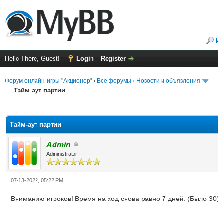
Hello There, Guest!
Login
Register
Форум онлайн-игры "Акционер"
›
Все форумы
›
Новости и объявления
Тайм-аут партии
ge
Тайм-аут партии
Admin
Administrator
07-13-2022, 05:22 PM
Вниманию игроков! Время на ход снова равно 7 дней. (Было 30)