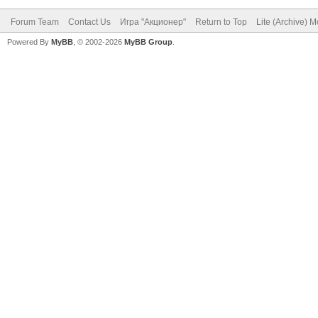
Forum Team
Contact Us
Игра "Акционер"
Return to Top
Lite (Archive) 
Powered By
MyBB
, © 2002-2026
MyBB Group
.