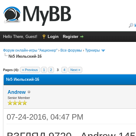
Hello There, Guest!
Login
Register
Форум онлайн-игры "Акционер"
›
Все форумы
›
Турниры
№5 Июльский-16
ge
Pages (4):
« Previous
1
2
3
4
Next »
№5 Июльский-16
Andrew
Senior Member
07-24-2016, 04:47 PM
ВЗГЛЯД 9720 - Andrew 14