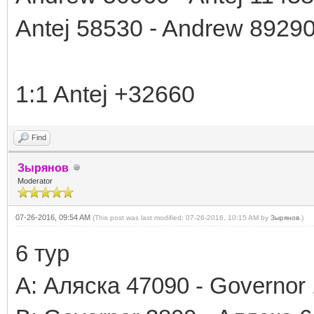
Antej 58530 - Andrew 8929
1:1 Antej +32660
Find
Зырянов
Moderator
07-26-2016, 09:54 AM
(This post was last modified: 07-26-2016, 10:15 AM by
Зырянов
.)
6 тур
А: Аляска 47090 - Governor