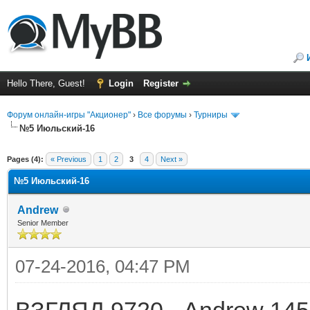
Hello There, Guest!
Login
Register
Форум онлайн-игры "Акционер"
›
Все форумы
›
Турниры
№5 Июльский-16
ge
Pages (4):
« Previous
1
2
3
4
Next »
№5 Июльский-16
Andrew
Senior Member
07-24-2016, 04:47 PM
ВЗГЛЯД 9720 - Andrew 14