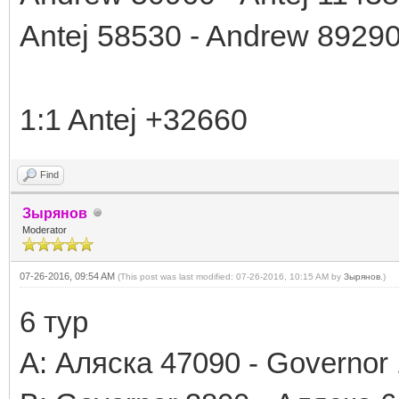
Antej 58530 - Andrew 8929
1:1 Antej +32660
Find
Зырянов
Moderator
07-26-2016, 09:54 AM
(This post was last modified: 07-26-2016, 10:15 AM by
Зырянов
.)
6 тур
А: Аляска 47090 - Governor