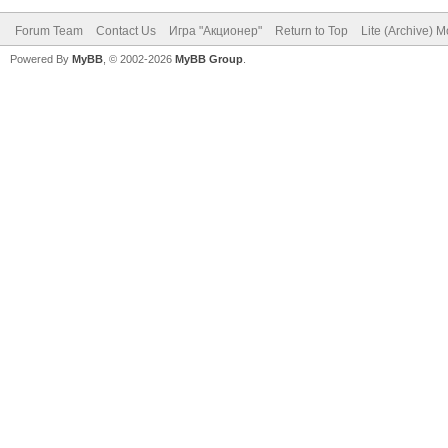
Forum Team
Contact Us
Игра "Акционер"
Return to Top
Lite (Archive) 
Powered By
MyBB
, © 2002-2026
MyBB Group
.