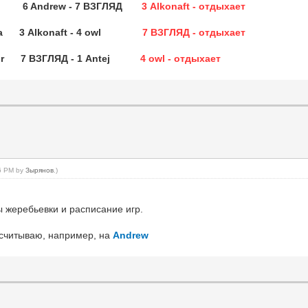
tej 6 Andrew - 7 ВЗГЛЯД
3 Alkonaft - отдыхает
яска 3 Alkonaft - 4 owl
7 ВЗГЛЯД - отдыхает
ernor 7 ВЗГЛЯД - 1 Antej
4 owl - отдыхает
06 PM by
Зырянов
.)
ы жеребьевки и расписание игр.
ссчитываю, например, на
Andrew