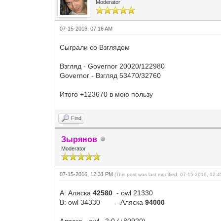
Moderator
07-15-2016, 07:16 AM
Сыграли со Взглядом
Взгляд - Governor 20020/122980
Governor - Взгляд 53470/32760
Итого +123670 в мою пользу
Find
Зырянов
Moderator
07-15-2016, 12:31 PM
(This post was last modified: 07-15-2016, 12
А: Аляска
42580
- owl 21330
В: owl 34330 - Аляска
94000
Аляска - owl 2:0 (+80920)