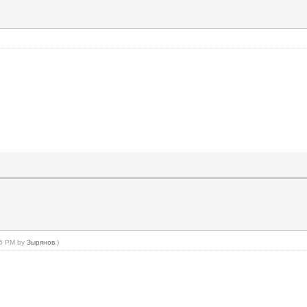
:45 PM by
Зырянов
.)