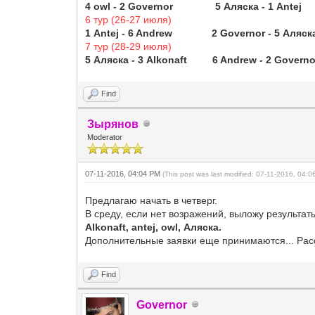
4 owl - 2 Governor 5 Аляска - 1 An
6 тур (26-27 июля)
1 Antej - 6 Andrew 2 Governor - 5 Ал
7 тур (28-29 июля)
5 Аляска - 3 Alkonaft 6 Andrew - 2 Gov
Find
Зырянов
Moderator
07-11-2016, 04:04 PM
(This post was last modified: 07-11-2016, 04:
Предлагаю начать в четверг.
В среду, если нет возражений, выложу результат
Alkonaft, antej, owl, Аляска.
Дополнительные заявки еще принимаются... Ра
Find
Governor