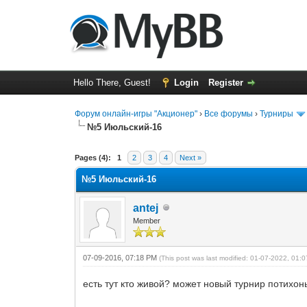
Hello There, Guest!
Login
Register
Форум онлайн-игры "Акционер"
›
Все форумы
›
Турниры
№5 Июльский-16
0 Vote(s) - 0 Average
1
2
3
4
5
Pages (4):
1
2
3
4
Next »
№5 Июльский-16
antej
Member
07-09-2016, 07:18 PM
(This post was last modified: 01-07-2022, 01
есть тут кто живой? может новый турнир потих