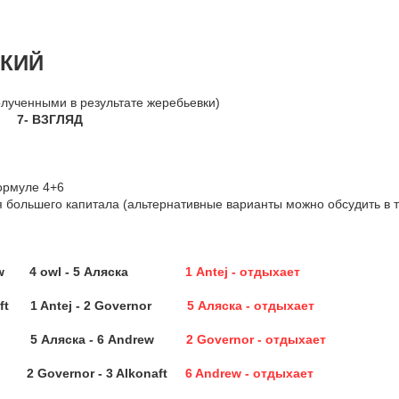
СКИЙ
олученными в результате жеребьевки)
ВЗГЛЯД
ормуле 4+6
 большего капитала (альтернативные варианты можно обсудить в т
 Andrew 4 owl - 5 Аляска
1 Antej - отдыхает
aft 1 Antej - 2 Governor
5 Аляска - отдыхает
ЯД 5 Аляска - 6 Andrew
2 Governor - отдыхает
2 Governor - 3 Alkonaft
6 Andrew - отдыхает