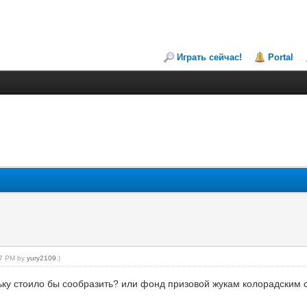
Играть сейчас!
Portal
:07 PM by
yury2109
.)
оньку стоило бы сообразить? или фонд призовой жукам колорадски