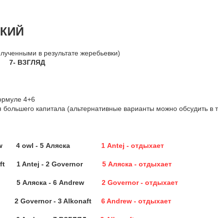
СКИЙ
олученными в результате жеребьевки)
ВЗГЛЯД
ормуле 4+6
 большего капитала (альтернативные варианты можно обсудить в т
 Andrew 4 owl - 5 Аляска
1 Antej - отдыхает
aft 1 Antej - 2 Governor
5 Аляска - отдыхает
ЯД 5 Аляска - 6 Andrew
2 Governor - отдыхает
2 Governor - 3 Alkonaft
6 Andrew - отдыхает