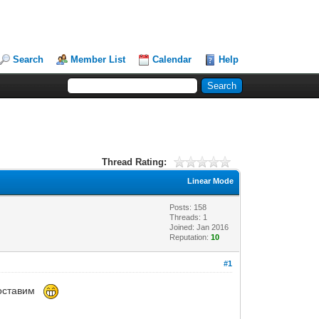
Search
Member List
Calendar
Help
Thread Rating:
Linear Mode
Posts: 158
Threads: 1
Joined: Jan 2016
Reputation:
10
#1
м оставим