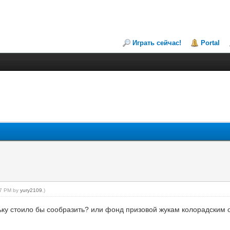
Играть сейчас!
Portal
:07 PM by
yury2109
.)
оньку стоило бы сообразить? или фонд призовой жукам колорадски