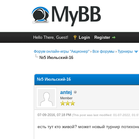
Hello There, Guest!
Login
Register
Форум онлайн-игры "Акционер"
›
Все форумы
›
Турниры
№5 Июльский-16
0 Vote(s) - 0 Average
1
2
3
4
5
№5 Июльский-16
antej
Member
07-09-2016, 07:18 PM
(This post was last modified: 01-07-2022, 01
есть тут кто живой? может новый турнир потих