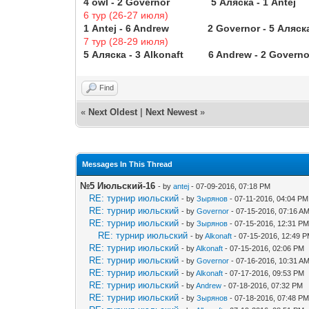
4 owl - 2 Governor 5 Аляска - 1 An
6 тур (26-27 июля)
1 Antej - 6 Andrew 2 Governor - 5 Ал
7 тур (28-29 июля)
5 Аляска - 3 Alkonaft 6 Andrew - 2 Gov
Find
«
Next Oldest
|
Next Newest
»
Messages In This Thread
№5 Июльский-16
- by
antej
- 07-09-2016, 07:18 PM
RE: турнир июльский
- by
Зырянов
- 07-11-2016, 04:04 PM
RE: турнир июльский
- by
Governor
- 07-15-2016, 07:16 A
RE: турнир июльский
- by
Зырянов
- 07-15-2016, 12:31 P
RE: турнир июльский
- by
Alkonaft
- 07-15-2016, 12:49 
RE: турнир июльский
- by
Alkonaft
- 07-15-2016, 02:06 PM
RE: турнир июльский
- by
Governor
- 07-16-2016, 10:31 A
RE: турнир июльский
- by
Alkonaft
- 07-17-2016, 09:53 PM
RE: турнир июльский
- by
Andrew
- 07-18-2016, 07:32 PM
RE: турнир июльский
- by
Зырянов
- 07-18-2016, 07:48 P