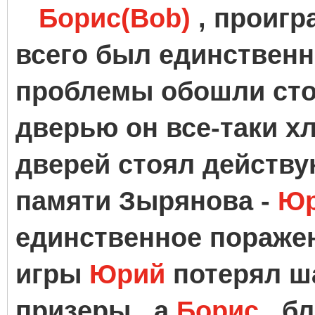
Борис(Bob)
, проигр
всего был единственн
проблемы обошли стор
дверью он все-таки х
дверей стоял действ
памяти Зырянова -
Юр
единственное поражен
игры
Юрий
потерял ш
призеры , а
Борис
, б