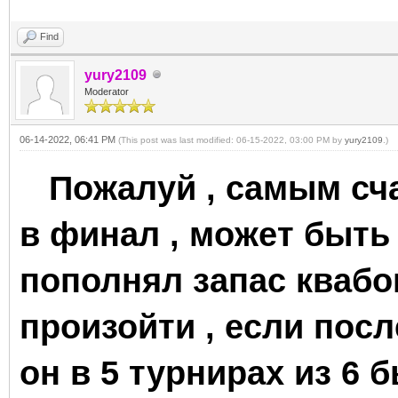
Find
yury2109
Moderator
06-14-2022, 06:41 PM
(This post was last modified: 06-15-2022, 03:00 PM by
yury2109
.)
Пожалуй , самым сч
в финал , может быт
пополнял запас квабов
произойти , если посл
он в 5 турнирах из 6