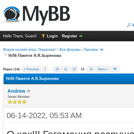
Hello There, Guest!
Login
Register
Форум онлайн-игры "Акционер"
›
Все форумы
›
Турниры
№56 Памяти А.Я.Зырянова
ge
Pages (14):
« Previous
1
…
10
11
12
13
14
Next »
№56 Памяти А.Я.Зырянова
Andrew
Senior Member
06-14-2022, 05:53 AM