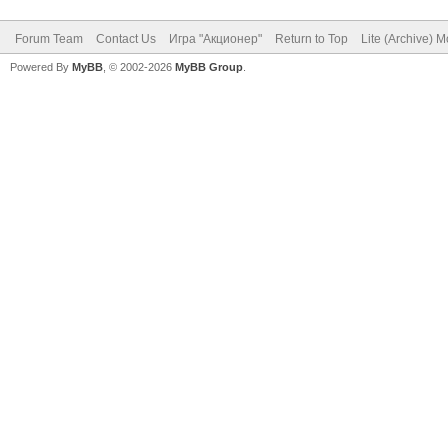
Forum Team
Contact Us
Игра "Акционер"
Return to Top
Lite (Archive) 
Powered By
MyBB
, © 2002-2026
MyBB Group
.