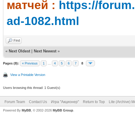
матчей :
https://foru
ad-1082.html
Find
«
Next Oldest
|
Next Newest
»
Pages (8):
« Previous
1
…
4
5
6
7
8
View a Printable Version
Users browsing this thread: 1 Guest(s)
Forum Team
Contact Us
Игра "Акционер"
Return to Top
Lite (Archive) 
Powered By
MyBB
, © 2002-2026
MyBB Group
.