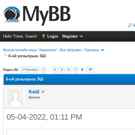
Hello There, Guest!
Login
Register
Форум онлайн-игры "Акционер"
›
Все форумы
›
Турниры
6-ой розыгрыш ЗШ
ge
Pages (8):
« Previous
1
…
4
5
6
7
8
6-ой розыгрыш ЗШ
Kot2
Banned
05-04-2022, 01:11 PM