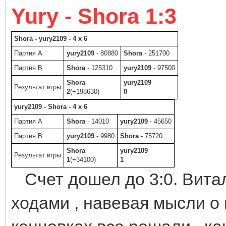
Yury - Shora 1:3
Shora - yury2109 - 4 x 6
Партия A
yury2109
- 80880
Shora
- 251700
Партия B
Shora
- 125310
yury2109
- 97500
Shora
yury2109
Результат игры
2
(+198630)
0
yury2109 - Shora - 4 x 6
Партия A
Shora
- 14010
yury2109
- 45650
Партия B
yury2109
- 9980
Shora
- 75720
Shora
yury2109
Результат игры
1
(+34100)
1
Счет дошел до 3:0. Вита
ходами , навевая мысли о