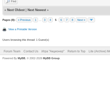
Find
«
Next Oldest
|
Next Newest
»
Pages (8):
« Previous
1
…
3
4
5
6
7
8
Next »
View a Printable Version
Users browsing this thread: 1 Guest(s)
Forum Team
Contact Us
Игра "Акционер"
Return to Top
Lite (Archive) 
Powered By
MyBB
, © 2002-2026
MyBB Group
.