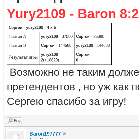
Yury2109 - Baron 8:2
Сергей - yury2109 - 4 x 6
Партия A
yury2109
- 37580
Сергей
- 26880
Партия B
Сергей
- 144560
yury2109
- 144680
yury2109
Сергей
Результат игры
2
(+10820)
0
Возможно не таким долже
претендентов , но уж как п
Сергею спасибо за игру!
Find
Baron197777