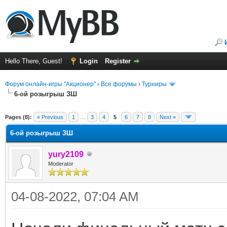
Hello There, Guest!
Login
Register
Форум онлайн-игры "Акционер"
›
Все форумы
›
Турниры
6-ой розыгрыш ЗШ
ge
Pages (8):
« Previous
1
…
3
4
5
6
7
8
Next »
6-ой розыгрыш ЗШ
yury2109
Moderator
04-08-2022, 07:04 AM