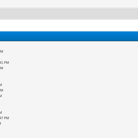
PM
:41 PM
PM
M
PM
PM
PM
PM
:47 PM
M
M