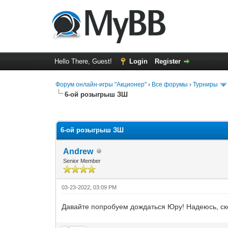
Hello There, Guest!
Login
Register
Форум онлайн-игры "Акционер"
›
Все форумы
›
Турниры
6-ой розыгрыш ЗШ
0 Vote(s) - 0 Average
1
2
3
4
5
6-ой розыгрыш ЗШ
Andrew
Senior Member
03-23-2022, 03:09 PM
Давайте попробуем дождаться Юру! Надеюсь, ск