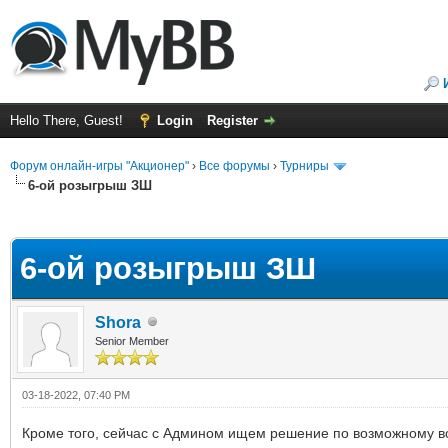
Hello There, Guest!
Login
Register
Форум онлайн-игры "Акционер"
›
Все форумы
›
Турниры
6-ой розыгрыш ЗШ
ge
6-ой розыгрыш ЗШ
Shora
Senior Member
03-18-2022, 07:40 PM
Кроме того, сейчас с Админом ищем решение по возможному во