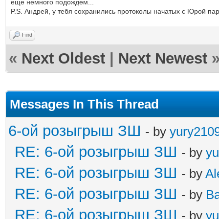
еще немного подождем...
P.S. Андрей, у тебя сохранились протоколы начатых с Юрой па
Find
«
Next Oldest
|
Next Newest
Messages In This Thread
6-ой розыгрыш ЗШ
- by
yury210
RE: 6-ой розыгрыш ЗШ
- by
yu
RE: 6-ой розыгрыш ЗШ
- by
Al
RE: 6-ой розыгрыш ЗШ
- by
B
RE: 6-ой розыгрыш ЗШ
- by
yu