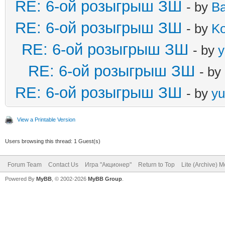
RE: 6-ой розыгрыш ЗШ
- by
B
RE: 6-ой розыгрыш ЗШ
- by
Ko
RE: 6-ой розыгрыш ЗШ
- by
y
RE: 6-ой розыгрыш ЗШ
- by
RE: 6-ой розыгрыш ЗШ
- by
yu
View a Printable Version
Users browsing this thread: 1 Guest(s)
Forum Team
Contact Us
Игра "Акционер"
Return to Top
Lite (Archive) 
Powered By
MyBB
, © 2002-2026
MyBB Group
.