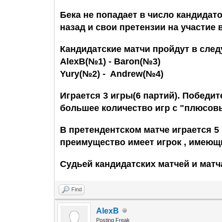
Бека не попадает в число кандидато
назад и свои претензии на участи
Кандидатские матчи пройдут в сле
AlexB(№1) - Baron(№3)
Yury(№2) - Andrew(№4)
Играется 3 игры(6 партий). Победи
большее количество игр с "плюсов
В претендентском матче играется 5 
преимущество имеет игрок , имеющ
Судьей кандидатских матчей и мат
Find
AlexB
Posting Freak