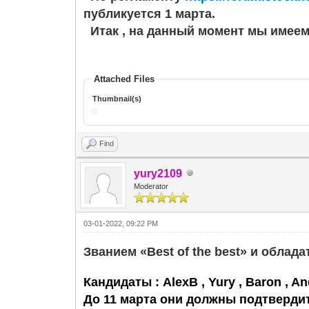
публикуется 1 марта.
Итак , на данный момент мы имеем
Attached Files
Thumbnail(s)
Find
yury2109
Moderator
03-01-2022, 09:22 PM
Званием «Best of the best» и обла
Кандидаты : AlexB , Yury , Baron , A
До 11 марта они должны подтвердит