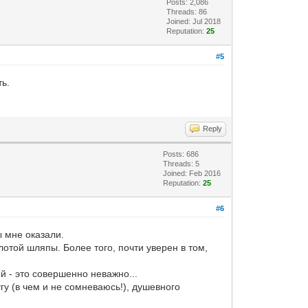
Posts: 2,086
Threads: 86
Joined: Jul 2018
Reputation:
25
#5
ть.
Reply
Posts: 686
Threads: 5
Joined: Feb 2016
Reputation:
25
#6
ы мне оказали.
отой шляпы. Более того, почти уверен в том,
ый - это совершенно неважно...
гу (в чем и не сомневаюсь!), душевного