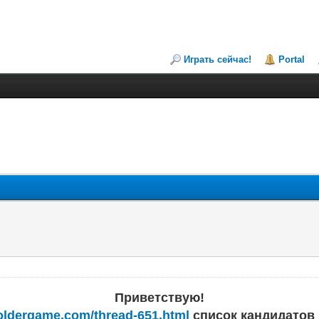
Играть сейчас!
Portal
Приветствую!
holdergame.com/thread-651.html
список кандидатов