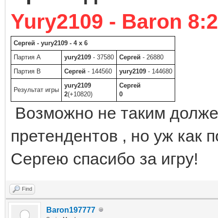
Yury2109 - Baron 8:2
Сергей - yury2109 - 4 x 6
Партия A
yury2109
- 37580
Сергей
- 26880
Партия B
Сергей
- 144560
yury2109
- 144680
yury2109
Сергей
Результат игры
2
(+10820)
0
Возможно не таким долже
претендентов , но уж как п
Сергею спасибо за игру!
Find
Baron197777