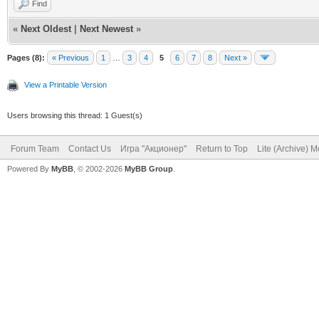
Find
«
Next Oldest
|
Next Newest
»
Pages (8):
« Previous
1
…
3
4
5
6
7
8
Next »
View a Printable Version
Users browsing this thread: 1 Guest(s)
Forum Team
Contact Us
Игра "Акционер"
Return to Top
Lite (Archive) 
Powered By
MyBB
, © 2002-2026
MyBB Group
.