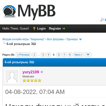
Hello There, Guest!
Login
Register
Форум онлайн-игры "Акционер"
›
Все форумы
›
Турниры
6-ой розыгрыш ЗШ
ge
Pages (8):
« Previous
1
…
3
4
5
6
7
8
Next »
6-ой розыгрыш ЗШ
yury2109
Moderator
04-08-2022, 07:04 AM