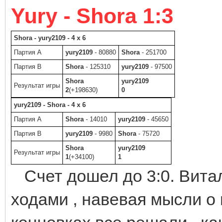
Yury - Shora 1:3
Shora - yury2109 - 4 x 6
Партия A
yury2109
- 80880
Shora
- 251700
Партия B
Shora
- 125310
yury2109
- 97500
Shora
yury2109
Результат игры
2
(+198630)
0
yury2109 - Shora - 4 x 6
Партия A
Shora
- 14010
yury2109
- 45650
Партия B
yury2109
- 9980
Shora
- 75720
Shora
yury2109
Результат игры
1
(+34100)
1
Счет дошел до 3:0. Вита
ходами , навевая мысли о