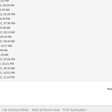
6:52 PM
2, 05:26 AM
11:54 AM
22, 05:29 PM
06:34 PM
22, 07:36 PM
04:36 AM
22, 06:12 AM
 06:44 AM
22, 09:43 AM
, 10:17 AM
:49 AM
1:29 AM
22, 04:50 PM
2, 02:21 PM
22, 06:31 AM
22, 10:52 PM
2, 11:10 PM
Fo
Lite (Archive) Mode
Mark all forums read
RSS Syndication