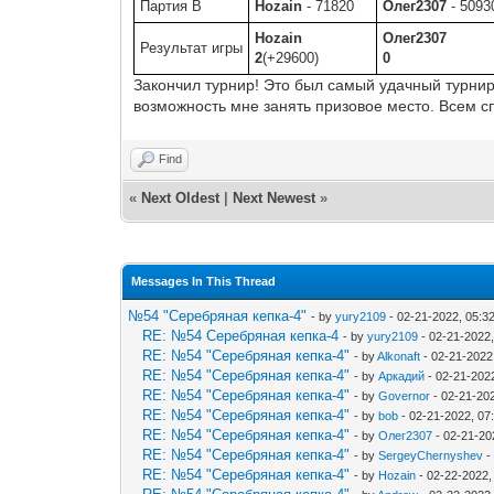
Партия B
Hozain
- 71820
Олег2307
- 5093
Hozain
Олег2307
Результат игры
2
(+29600)
0
Закончил турнир! Это был самый удачный турнир 
возможность мне занять призовое место. Всем сп
Find
«
Next Oldest
|
Next Newest
»
Messages In This Thread
№54 "Серебряная кепка-4"
- by
yury2109
- 02-21-2022, 05:3
RE: №54 Серебряная кепка-4
- by
yury2109
- 02-21-2022
RE: №54 "Серебряная кепка-4"
- by
Alkonaft
- 02-21-2022
RE: №54 "Серебряная кепка-4"
- by
Аркадий
- 02-21-202
RE: №54 "Серебряная кепка-4"
- by
Governor
- 02-21-20
RE: №54 "Серебряная кепка-4"
- by
bob
- 02-21-2022, 07
RE: №54 "Серебряная кепка-4"
- by
Олег2307
- 02-21-20
RE: №54 "Серебряная кепка-4"
- by
SergeyChernyshev
-
RE: №54 "Серебряная кепка-4"
- by
Hozain
- 02-22-2022,