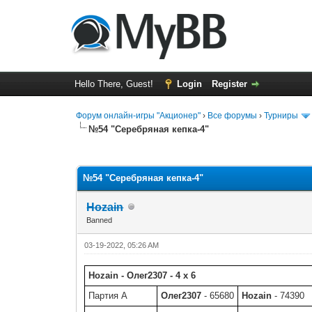
Hello There, Guest!
Login
Register
Форум онлайн-игры "Акционер"
›
Все форумы
›
Турниры
№54 "Серебряная кепка-4"
0 Vote(s) - 0 Average
1
2
3
4
5
№54 "Серебряная кепка-4"
Hozain
Banned
03-19-2022, 05:26 AM
Hozain - Олег2307 - 4 x 6
Партия A
Олег2307
- 65680
Hozain
- 74390