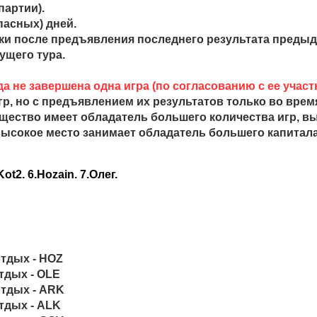
партии).
апасных) дней.
ки после предъявления последнего результата предыду
ущего тура.
а не завершена одна игра (по согласованию с ее участ
гр, но с предъявлением их результатов только во врем
щество имеет обладатель большего количества игр, в
высокое место занимает обладатель большего капитала
Kot2. 6.Hozain. 7.Олег.
отдых - HOZ
тдых - OLE
отдых - ARK
тдых - ALK