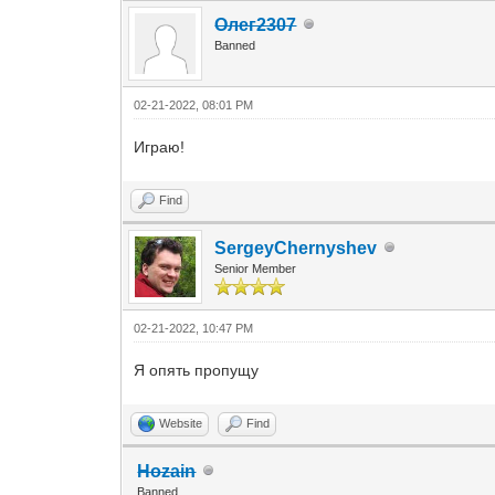
Олег2307
Banned
02-21-2022, 08:01 PM
Играю!
Find
SergeyChernyshev
Senior Member
02-21-2022, 10:47 PM
Я опять пропущу
Website
Find
Hozain
Banned