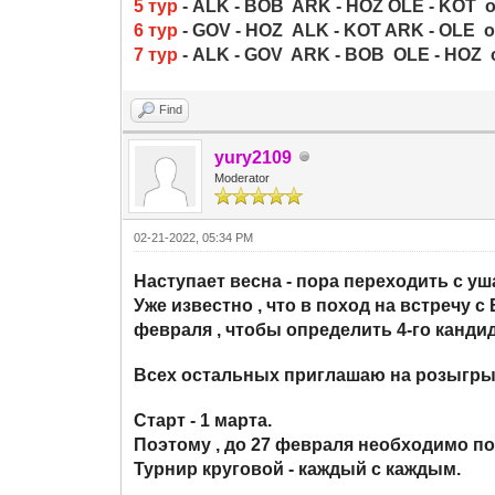
5 тур
- ALK - BOB ARK - HOZ OLE - KOT
6 тур
- GOV - HOZ ALK - KOT ARK - OLE
о
7 тур
- ALK - GOV ARK - BOB OLE - HOZ
Find
yury2109
Moderator
02-21-2022, 05:34 PM
Наступает весна - пора переходить с уш
Уже известно , что в поход на встречу 
февраля , чтобы определить 4-го кандид
Всех остальных приглашаю на розыгры
Старт - 1 марта.
Поэтому , до 27 февраля необходимо по
Турнир круговой - каждый с каждым.