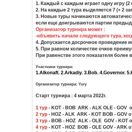
1. Каждый с каждым играет одну игру (2 
2. На каждые 2 тура выделяется 7 (+ 2 з
3. Новые туры начинаются автоматичес
если еще доигрываются партии предыд
Организатор турнира может :
-объявить начало следующего тура, когд
4. Допускается досрочное проведение и
5.
При равном количестве очков преиму
При равенстве этого показателя более 
Участники турнира
:
1.Alkonaft. 2.Arkadiy. 3.Bob. 4.Governor. 5.
Организатор турнира: Yury
Старт турнира : 4 марта 2022г.
1 тур
- KOT - BOB ARK - ALK OLE - GOV 
2 тур
- HOZ - ALK ARK - KOT BOB - GOV
о
3 тур
- BOB - HOZ ALK - OLE GOV - KOT
4 тур
- KOT - HOZ BOB - OLE GOV - ARK
о