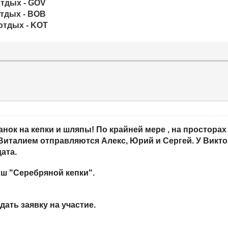
отдых - GOV
тдых - BOB
отдых - KOT
анок на кепки и шляпы! По крайней мере , на просторах
с Виталием отправляются Алекс, Юрий и Сергей. У Викт
ата.
ш "Серебряной кепки".
дать заявку на участие.