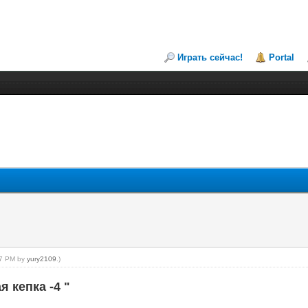
Играть сейчас!
Portal
:37 PM by
yury2109
.)
 кепка -4 "