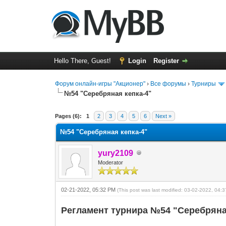
Hello There, Guest!
Login
Register
Форум онлайн-игры "Акционер"
›
Все форумы
›
Турниры
№54 "Серебряная кепка-4"
0 Vote(s) - 0 Average
1
2
3
4
5
Pages (6):
1
2
3
4
5
6
Next »
№54 "Серебряная кепка-4"
yury2109
Moderator
02-21-2022, 05:32 PM
(This post was last modified: 03-02-2022, 04
Регламент турнира №54 "Серебряная