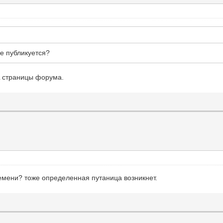
же публикуется?
L страницы форума.
ремени? тоже определенная путаница возникнет.