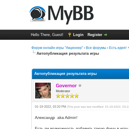
Hello There, Guest!
Login
Register
Форум онлайн-игры "Акционер"
›
Все форумы
›
Есть идея!
Автопубликация результата игры
0 Vote(s) - 0 Average
1
2
3
4
5
Автопубликация результата игры
Governor
Moderator
01-19-2022, 03:20 PM
(This post was last modified: 01-19-2022, 03
Александр aka Admin!
Есть ли возможность добавить такую фичу в игр