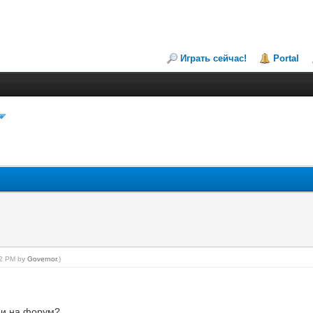
Играть сейчас!
Portal
:22 PM by
Governor
.)
у и на форум?