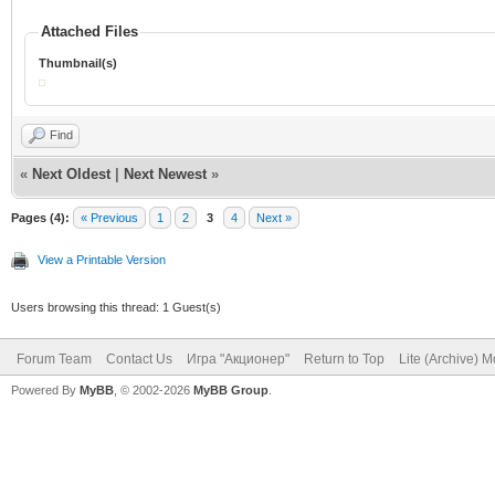
Attached Files
Thumbnail(s)
Find
«
Next Oldest
|
Next Newest
»
Pages (4):
« Previous
1
2
3
4
Next »
View a Printable Version
Users browsing this thread: 1 Guest(s)
Forum Team
Contact Us
Игра "Акционер"
Return to Top
Lite (Archive) 
Powered By
MyBB
, © 2002-2026
MyBB Group
.