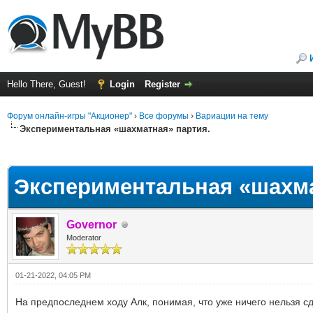
Hello There, Guest!
Login
Register
Форум онлайн-игры "Акционер"
›
Все форумы
›
Вариации на тему
Экспериментальная «шахматная» партия.
ge
Экспериментальная «шахма
Governor
Moderator
01-21-2022, 04:05 PM
На предпоследнем ходу Алк, понимая, что уже ничего нельзя с