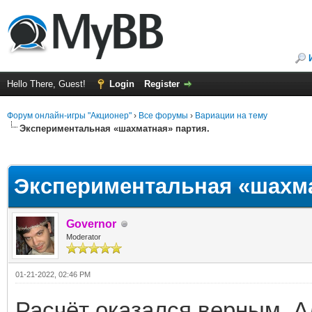
Hello There, Guest!
Login
Register
Форум онлайн-игры "Акционер"
›
Все форумы
›
Вариации на тему
Экспериментальная «шахматная» партия.
ge
Экспериментальная «шахма
Governor
Moderator
01-21-2022, 02:46 PM
Расчёт оказался верным. 