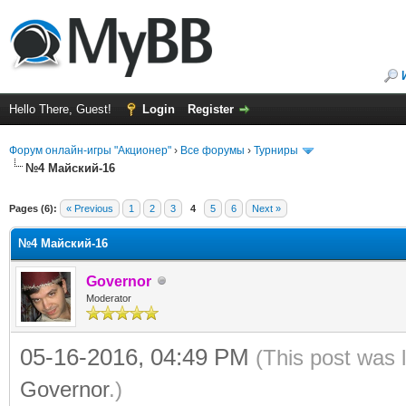
Hello There, Guest!
Login
Register
Форум онлайн-игры "Акционер"
›
Все форумы
›
Турниры
№4 Майский-16
Pages (6):
« Previous
1
2
3
4
5
6
Next »
№4 Майский-16
Governor
Moderator
05-16-2016, 04:49 PM
(This post was 
Governor
.)