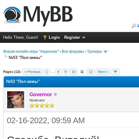
Hello There, Guest!
Login
Register
Форум онлайн-игры "Акционер"
›
Все форумы
›
Турниры
№53 "Пол-зимы"
ge
Pages (12):
« Previous
1
…
8
9
10
11
12
Next »
№53 "Пол-зимы"
Governor
Moderator
02-16-2022, 09:59 AM