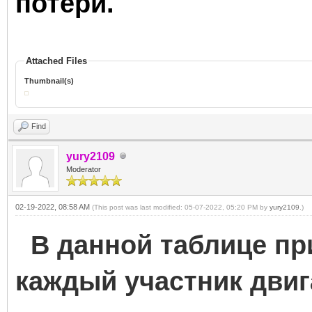
потери.
Attached Files
Thumbnail(s)
Find
yury2109
Moderator
02-19-2022, 08:58 AM
(This post was last modified: 05-07-2022, 05:20 PM by
yury2109
.)
В данной таблице при
каждый участник двиг