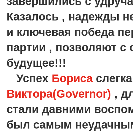
завершились с удруч
Казалось , надежды не
и ключевая победа п
партии , позволяют с
будущее!!!
Успех
Бориса
слегк
Виктора(Governor)
, д
стали давними воспо
был самым неудачным