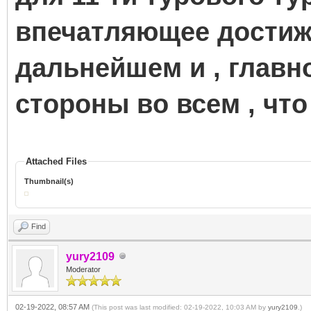
впечатляющее достиже
дальнейшем и , главн
стороны во всем , что
Attached Files
Thumbnail(s)
Find
yury2109
Moderator
02-19-2022, 08:57 AM
(This post was last modified: 02-19-2022, 10:03 AM by
yury2109
.)