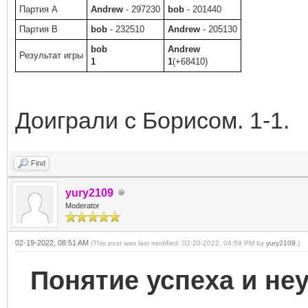
Партия A
Andrew
- 297230
bob
- 201440
Партия B
bob
- 232510
Andrew
- 205130
bob
Andrew
Результат игры
1
1
(+68410)
Доиграли с Борисом. 1-1.
Find
yury2109
Moderator
02-19-2022, 08:51 AM
(This post was last modified: 02-20-2022, 04:59 PM by
yury2109
.)
Понятие успеха и неу