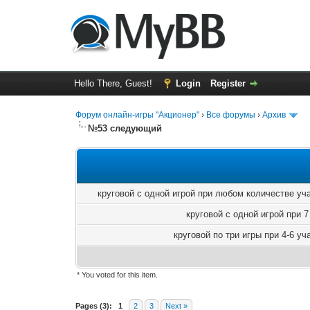
Hello There, Guest!
Login
Register
Форум онлайн-игры "Акционер"
›
Все форумы
›
Архив
№53 следующий
круговой с одной игрой при любом количестве уч
круговой с одной игрой при 7
круговой по три игры при 4-6 уч
* You voted for this item.
0 Vote(s) - 0 Average
1
2
3
4
5
Pages (3):
1
2
3
Next »