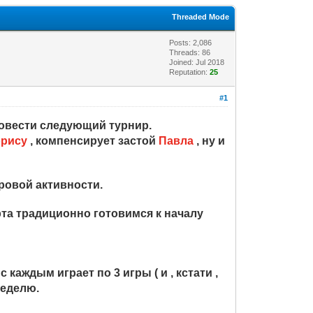
Threaded Mode
Posts: 2,086
Threads: 86
Joined: Jul 2018
Reputation:
25
#1
провести следующий турнир.
рису
, компенсирует застой
Павла
, ну и
ровой активности.
марта традиционно готовимся к началу
каждым играет по 3 игры ( и , кстати ,
неделю.