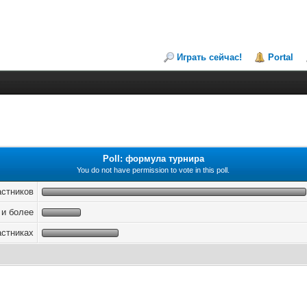
Играть сейчас!
Portal
Poll: формула турнира
You do not have permission to vote in this poll.
астников
 и более
астниках