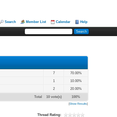
Search
Member List
Calendar
Help
7
70.00%
1
10.00%
2
20.00%
Total
10 vote(s)
100%
[
Show Results
]
Thread Rating: