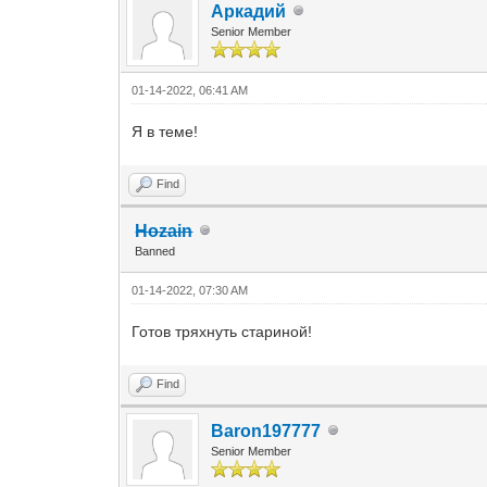
Аркадий
Senior Member
01-14-2022, 06:41 AM
Я в теме!
Find
Hozain
Banned
01-14-2022, 07:30 AM
Готов тряхнуть стариной!
Find
Baron197777
Senior Member