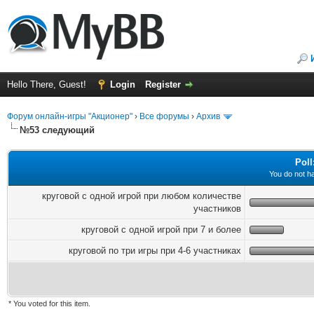
Hello There, Guest!
Login
Register
Форум онлайн-игры "Акционер"
›
Все форумы
›
Архив
№53 следующий
Pol
You do not ha
круговой с одной игрой при любом количестве
участников
круговой с одной игрой при 7 и более
круговой по три игры при 4-6 участниках
* You voted for this item.