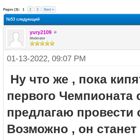
ge
Pages (3):
1
2
3
Next »
№53 следующий
yury2109
Moderator
01-13-2022, 09:07 PM
Ну что же , пока кип
первого Чемпионата 
предлагаю провести
Возможно , он стане