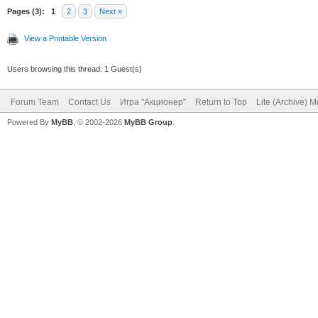
Pages (3):
1
2
3
Next »
View a Printable Version
Users browsing this thread: 1 Guest(s)
Forum Team
Contact Us
Игра "Акционер"
Return to Top
Lite (Archive) 
Powered By
MyBB
, © 2002-2026
MyBB Group
.