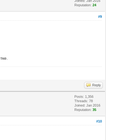
Joined: Jan 2016
Reputation:
24
#9
тке.
Reply
Posts: 1,356
Threads: 78
Joined: Jan 2016
Reputation:
35
#10