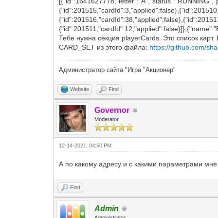
[{"id":1641627778,"letter":"A","status":"RUNNING","po
{"id":201515,"cardId":3,"applied":false},{"id":201510,
{"id":201516,"cardId":38,"applied":false},{"id":20151
{"id":201511,"cardId":12,"applied":false}]},{"name":"Bo
Тебе нужна секция playerCards. Это список карт
CARD_SET из этого файла:
https://github.com/sha
Администратор сайта "Игра "Акционер"
Website
Find
Governor
Moderator
12-14-2021, 04:50 PM
А по какому адресу и с какими параметрами мне
Find
Admin
Administrator