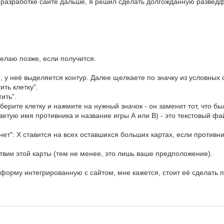
в разработке сайте дальше, я решил сделать долгожданную развед
делаю позже, если получится.
, у неё выделяется контур. Далее щелкаете по значку из условных 
ить клетку".
ить".
берите клетку и нажмите на нужный значок - он заменит тот, что бы
тую имя противника и название игры А или В) - это текстовый ф
 нет": Х ставится на всех оставшихся больших картах, если противн
ствии этой карты (тем не менее, это лишь ваше предположение).
форму интегрированную с сайтом, мне кажется, стоит её сделать п