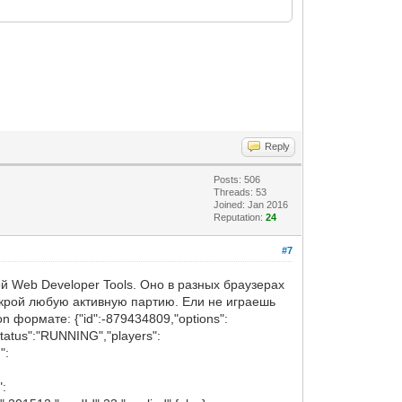
Reply
Posts: 506
Threads: 53
Joined: Jan 2016
Reputation:
24
#7
рой Web Developer Tools. Оно в разных браузерах
открой любую активную партию. Ели не играешь
n формате: {"id":-879434809,"options":
,"status":"RUNNING","players":
":
":