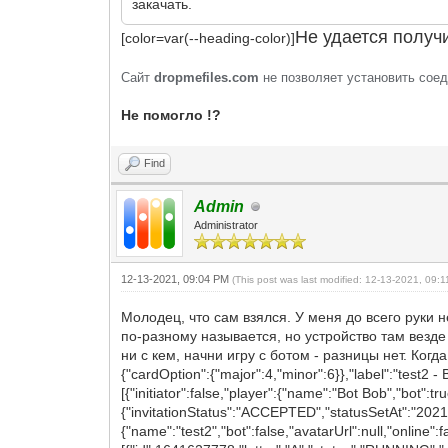
закачать.
Не удается получи
[color=var(--heading-color)]
Сайт
dropmefiles.com
не позволяет установить соед
Не помогло !?
Find
Admin
Administrator
12-13-2021, 09:04 PM
(This post was last modified: 12-13-2021, 09:
Молодец, что сам взялся. У меня до всего руки н
по-разному называется, но устройство там везд
ни с кем, начни игру с ботом - разницы нет. Когд
{"cardOption":{"major":4,"minor":6}},"label":"test2 -
[{"initiator":false,"player":{"name":"Bot Bob","bot":tru
{"invitationStatus":"ACCEPTED","statusSetAt":"2021-1
{"name":"test2","bot":false,"avatarUrl":null,"online":f