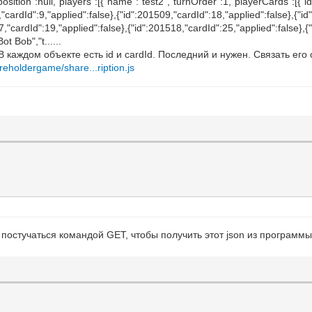
sition":null,"players":[{"name":"test2","turnOrder":1,"playerCards":[{"i
"cardId":9,"applied":false},{"id":201509,"cardId":18,"applied":false},{"id
7,"cardId":19,"applied":false},{"id":201518,"cardId":25,"applied":false},{
t Bob","t......
. В каждом объекте есть id и cardId. Последний и нужен. Связать е
reholdergame/share...ription.js
 постучаться командой GET, чтобы получить этот json из программ