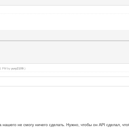
:41 PM by
yury2109
.)
а нашего не смогу ничего сделать. Нужно, чтобы он API сделал, чт