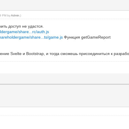
:59 PM by
Admin
.)
ить доступ не удастся.
ldergame/share...rc/auth.js
shareholdergame/share...ts/game.js
Функция getGameReport
ение Svelte и Bootstrap, и тогда сможешь присоединиться к разрабо