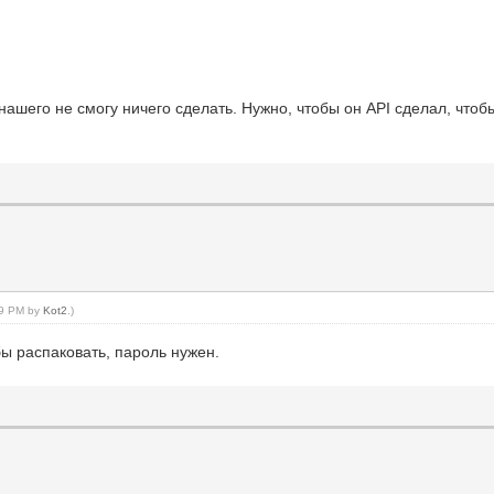
 нашего не смогу ничего сделать. Нужно, чтобы он API сделал, чтоб
:19 PM by
Kot2
.)
бы распаковать, пароль нужен.