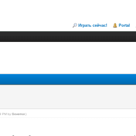
Играть сейчас!
Portal
:39 PM by
Governor
.)