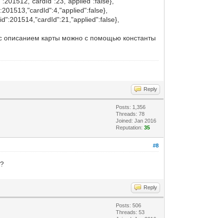
d":201512,"cardId":23,"applied":false},
":201513,"cardId":4,"applied":false},
"id":201514,"cardId":21,"applied":false},
го с описанием карты можно с помощью константы
Reply
Posts: 1,356
Threads: 78
Joined: Jan 2016
Reputation:
35
#8
ы?
Reply
Posts: 506
Threads: 53