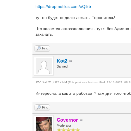
https://dropmefiles.com/eQl5b
тут он будет неделю лежать. Торопитесь!
Что касается автозаполнения - тут я без Админа
закачать.
Find
Kot2
Banned
12-13-2021, 08:17 PM
(This post was last modified: 12-13-2021, 08
Интересно, а как это работает? там для того что
Find
Governor
Moderator