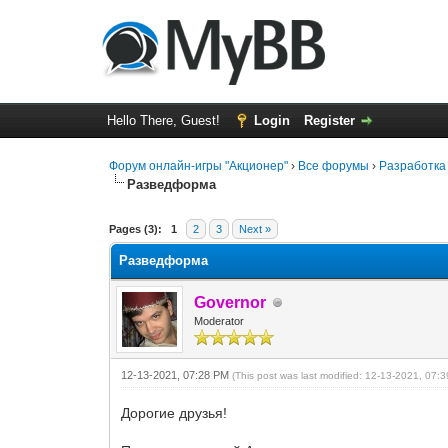
Hello There, Guest!
Login
Register
Форум онлайн-игры "Акционер"
›
Все форумы
›
Разработка
Разведформа
0 Vote(s) - 0 Average
1
2
3
4
5
Pages (3):
1
2
3
Next »
Разведформа
Governor
Moderator
12-13-2021, 07:28 PM
(This post was last modified: 12-13-2021, 07
Дорогие друзья!