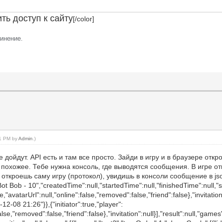
ть доступ к сайту
[/color]
инение.
11 PM by
Admin
.)
е дойдут. API есть и там все просто. Зайди в игру и в браузере отк
е похожее. Тебе нужна консоль, где выводятся сообщения. В игре 
а откроешь саму игру (протокол), увидишь в консоли сообщение в jso
 Bot Bob - 10","createdTime":null,"startedTime":null,"finishedTime":null
e,"avatarUrl":null,"online":false,"removed":false,"friend":false},"invitation
2-08 21:26"}},{"initiator":true,"player":
alse,"removed":false,"friend":false},"invitation":null}],"result":null,"games