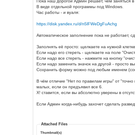
Пока наш дорогой Админ решает, чем заняться 
В виде отдельной программы под Windows.
Час работы - и вуаля:
https://disk.yandex.ru/d/n5lFWeDgFuAchg
Автоматическое заполнение пока не работает, с
Заполнять её просто: щелкаете на нужной клетке
Если надо его стереть - щелкаете на поле "Очист
Если надо все стереть - нажмите на кнопку "очист
Если надо заменить значок на другой - просто вы
Сохранить форму можно под любым именем (сове
В чём отличие "Нет по правилам игры" от "точно
малых, если он предъявил все 6.
Х! ставится, если вы абсолютно уверены в отсут
Если Админ когда-нибудь захочет сделать развед
Attached Files
Thumbnail(s)