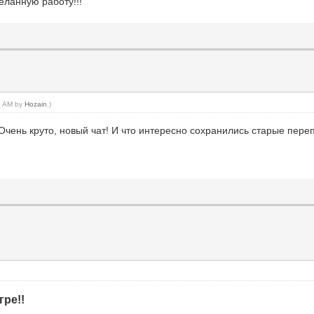
еланную работу!!!
23 AM by
Hozain
.)
Очень круто, новый чат! И что интересно сохранились старые переп
ре!!