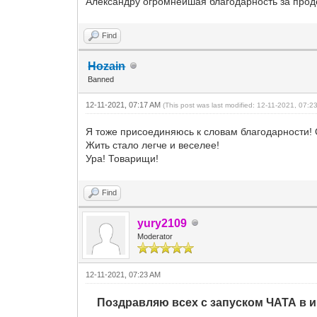
Александру огромнейшая благодарность за прод
Find
Hozain
Banned
12-11-2021, 07:17 AM
(This post was last modified: 12-11-2021, 07:
Я тоже присоединяюсь к словам благодарности! 
Жить стало легче и веселее!
Ура! Товарищи!
Find
yury2109
Moderator
12-11-2021, 07:23 AM
Поздравляю всех с запуском ЧАТА в иг