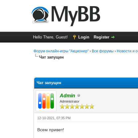
Hello There, Guest!
Login
Register
Форум онлайн-игры "Акционер"
›
Все форумы
›
Новости и 
Чат запущен
0 Vote(s) - 0 Average
1
2
3
4
5
Чат запущен
Admin
Administrator
12-10-2021, 07:35 PM
Всем привет!