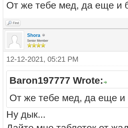
От же тебе мед, да еще и 
Find
Shora
Senior Member
12-12-2021, 05:21 PM
Baron197777 Wrote:
От же тебе мед, да еще и
Ну дык...
Дайте мне таблеток от жад