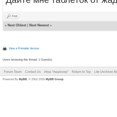
Find
«
Next Oldest
|
Next Newest
»
View a Printable Version
Users browsing this thread: 1 Guest(s)
Forum Team
Contact Us
Игра "Акционер"
Return to Top
Lite (Archive) 
Powered By
MyBB
, © 2002-2026
MyBB Group
.