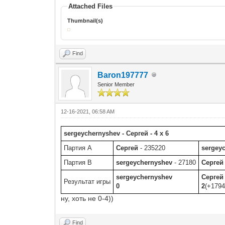
Attached Files
Thumbnail(s)
Find
Baron197777
Senior Member
12-16-2021, 06:58 AM
sergeychernyshev - Сергей - 4 x 6
Партия A
Сергей
- 235220
sergey
Партия B
sergeychernyshev
- 27180
Сергей
sergeychernyshev
Сергей
Результат игры
0
2
(+1794
ну, хоть не 0-4))
Find