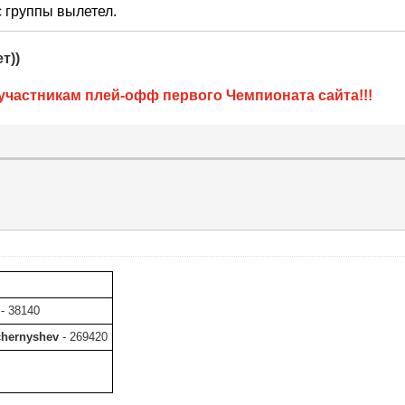
с группы вылетел.
т))
участникам плей-офф первого Чемпионата сайта!!!
- 38140
chernyshev
- 269420