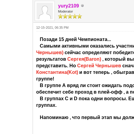
yury2109
Moderator
12-15-2021, 06:35 PM
Позади 15 дней Чемпионата...
Самыми
активными оказались участник
Чернышев)
сейчас определяют победите
результатов
Сергея(Baron)
, который
вы
представить. Но
Сергей Чернышев
снач
Константина(Kot)
и вот теперь , обыгра
группе!
В группе А вряд ли стоит ожидать под
обеспечит себе проход в плей-офф
, а 
В группах С и D пока одни вопросы. Е
группах.
Напоминаю , что первый этап мы долж