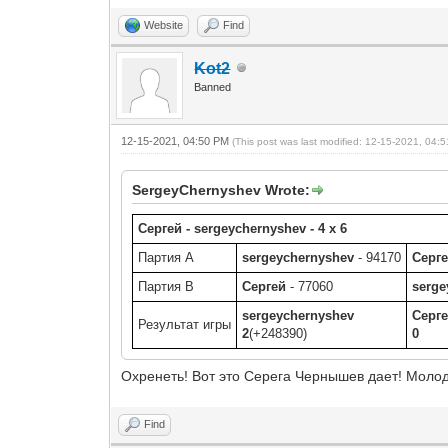
Website
Find
Kot2
Banned
12-15-2021, 04:50 PM
(This post was last modified: 12-15-2021, 04
SergeyChernyshev Wrote:
Сергей - sergeychernyshev - 4 x 6
Партия A
sergeychernyshev
- 94170
Серг
Партия B
Сергей
- 77060
serge
sergeychernyshev
Серг
Результат игры
2
(+248390)
0
Охренеть! Вот это Серега Чернышев дает! Молодц
Find