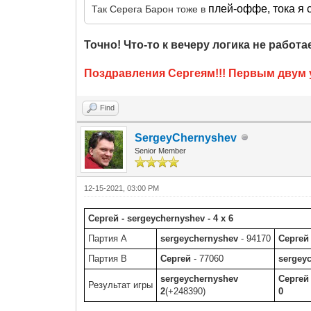
плей-оффе, тока я 
Так Серега Барон тоже в
Точно! Что-то к вечеру логика не работае
Поздравления Сергеям!!! Первым двум 
Find
SergeyChernyshev
Senior Member
12-15-2021, 03:00 PM
Сергей - sergeychernyshev - 4 x 6
Партия A
sergeychernyshev
- 94170
Сергей
Партия B
Сергей
- 77060
sergey
sergeychernyshev
Сергей
Результат игры
2
(+248390)
0