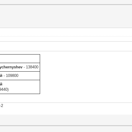
ychernyshev
- 138400
ей
- 109800
ей
9440)
-2