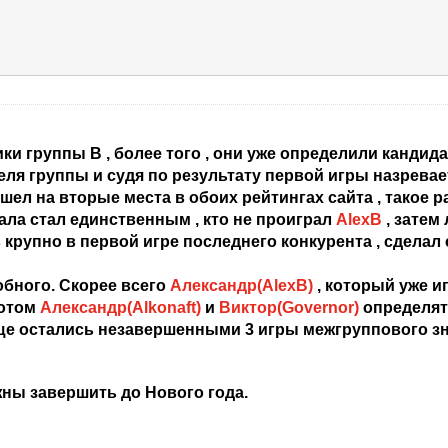
и группы В , более того , они уже определили кандид
ля группы и судя по результату первой игры назревает
шел на вторы
е места
в обоих рейтингах сайта
, такое 
ала стал единственным , кто не проиграл
AlexB
, затем
в крупно в первой игре
последнего конкурента , сделал
обного. Скорее всего
Александр(AlexB)
, который уже и
потом
Александр(Alkonaft)
и
Виктор(Governor)
определят 
ще остались незавершенными 3 игры межгруппового зна
ны завершить до Нового года.