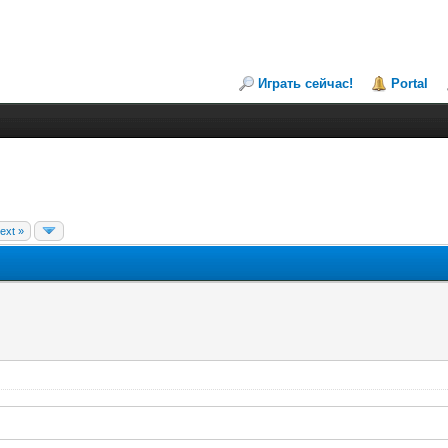
Играть сейчас!
Portal
ext »