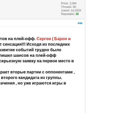
Posts: 2,086
Threads: 86
Joined: Jul 2018
Reputation:
25
#44
атов на плей-офф.
Сергеи ( Барон и
 сенсация!!! Исходя из последних
развитие событий трудно было
 лишил шансов на плей-офф
 серьезную заявку на первое место в
грает вторые партии с оппонентами ,
второго кандидата из группы.
чения , но уже играются игры в