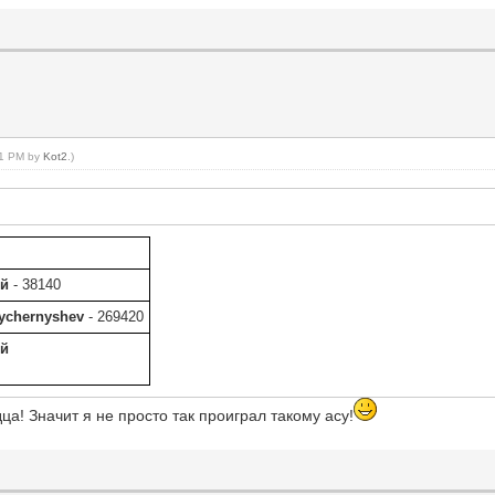
:51 PM by
Kot2
.)
ей
- 38140
ychernyshev
- 269420
ей
а! Значит я не просто так проиграл такому асу!