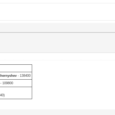
chernyshev
- 138400
- 109800
40)