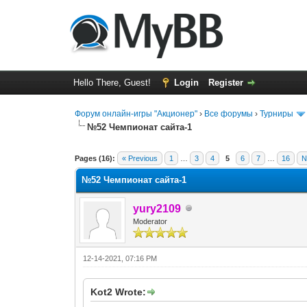
Hello There, Guest!
Login
Register
Форум онлайн-игры "Акционер"
›
Все форумы
›
Турниры
№52 Чемпионат сайта-1
0 Vote(s) - 0 Average
1
2
3
4
5
Pages (16):
« Previous
1
…
3
4
5
6
7
…
16
N
№52 Чемпионат сайта-1
yury2109
Moderator
12-14-2021, 07:16 PM
Kot2 Wrote: