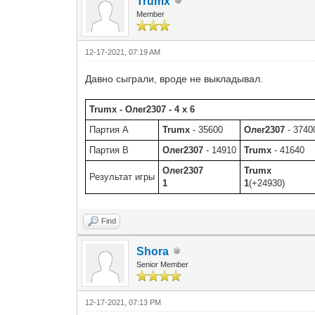
Trumx
Member
12-17-2021, 07:19 AM
Давно сыграли, вроде не выкладывал.
Trumx - Олег2307 - 4 x 6
Партия A
Trumx
- 35600
Олег2307
- 3740
Партия B
Олег2307
- 14910
Trumx
- 41640
Олег2307
Trumx
Результат игры
1
1
(+24930)
Find
Shora
Senior Member
12-17-2021, 07:13 PM