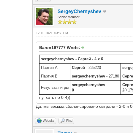
SergeyChernyshev
Senior Member
12-16-2021, 03:56 PM
Baron197777 Wrote:
sergeychernyshev - Сергей - 4 x 6
Партия A
Сергей
- 235220
serge
Партия B
sergeychernyshev
- 27180
Серг
sergeychernyshev
Серг
Результат игры
0
2
(+17
ну, хоть не 0-4))
Да, мы весьма сбалансировано сыграли - 2-0 и 0
Website
Find