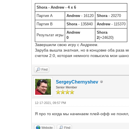
Shora - Andrew - 4 x 6
Партия A
Andrew
- 16120
Shora
- 20270
Партия B
Shora
- 135840
Andrew
- 115370
Andrew
Shora
Результат игры
0
2
(+24620)
Завершили свою игру с Андреем.
Заруба вышла знатная, но в концовке оба раза м
счетом 2:0, которая немного повысила мои шанс
Find
SergeyChernyshev
Senior Member
12-17-2021, 09:57 PM
Я про то когда мы начинаем плей-офф не понял, н
Website
Find