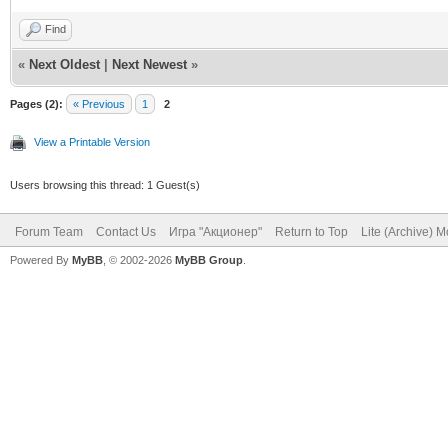
Find
«
Next Oldest
|
Next Newest
»
Pages (2):
« Previous
1
2
View a Printable Version
Users browsing this thread: 1 Guest(s)
Forum Team
Contact Us
Игра "Акционер"
Return to Top
Lite (Archive) 
Powered By
MyBB
, © 2002-2026
MyBB Group
.