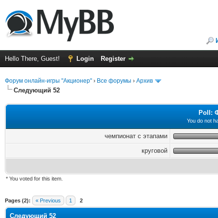
Hello There, Guest!
Login
Register
Форум онлайн-игры "Акционер"
›
Все форумы
›
Архив
Следующий 52
Poll:
You do not ha
чемпионат с этапами
круговой
* You voted for this item.
ge
Pages (2):
« Previous
1
2
Следующий 52