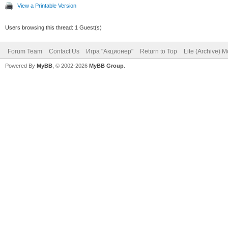
View a Printable Version
Users browsing this thread: 1 Guest(s)
Forum Team
Contact Us
Игра "Акционер"
Return to Top
Lite (Archive) 
Powered By
MyBB
, © 2002-2026
MyBB Group
.