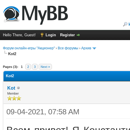
Hello There, Guest!
Login
Register
Форум онлайн-игры "Акционер"
›
Все форумы
›
Архив
Kot2
ge
Pages (3):
1
2
3
Next »
Kot2
Kot
Member
09-04-2021, 07:58 AM
Всем привет! Я Константи