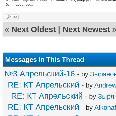
бы...наверное...
Find
«
Next Oldest
|
Next Newest
Messages In This Thread
№3 Апрельский-16
- by
Зыряно
RE: КТ Апрельский
- by
Andre
RE: КТ Апрельский
- by
Зыря
RE: КТ Апрельский
- by
Alkonaf