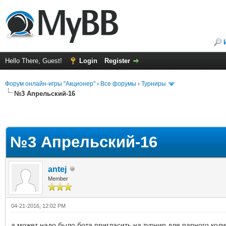
Hello There, Guest!
Login
Register
Форум онлайн-игры "Акционер"
›
Все форумы
›
Турниры
№3 Апрельский-16
№3 Апрельский-16
antej
Member
04-21-2016, 12:02 PM
а может надо было бота пригласить на турнир для парного коли