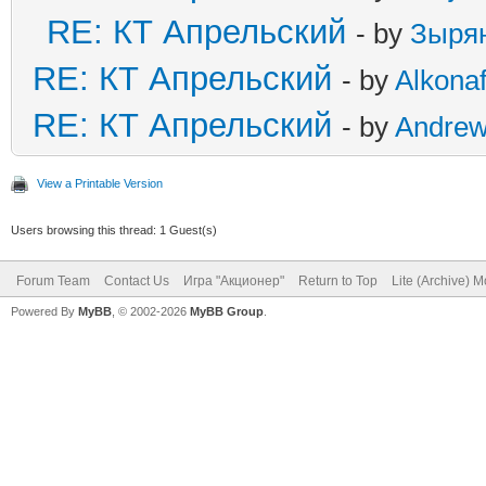
RE: КТ Апрельский
- by
Зыря
RE: КТ Апрельский
- by
Alkonaf
RE: КТ Апрельский
- by
Andre
View a Printable Version
Users browsing this thread: 1 Guest(s)
Forum Team
Contact Us
Игра "Акционер"
Return to Top
Lite (Archive) 
Powered By
MyBB
, © 2002-2026
MyBB Group
.