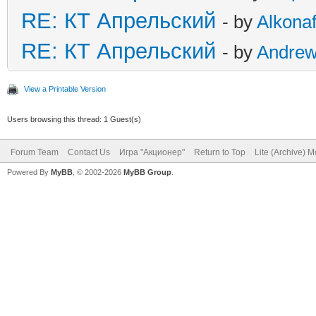
RE: КТ Апрельский
- by
Alkonaf
RE: КТ Апрельский
- by
Andre
View a Printable Version
Users browsing this thread: 1 Guest(s)
Forum Team
Contact Us
Игра "Акционер"
Return to Top
Lite (Archive) 
Powered By
MyBB
, © 2002-2026
MyBB Group
.