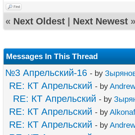
Find
«
Next Oldest
|
Next Newest
Messages In This Thread
№3 Апрельский-16
- by
Зыряно
RE: КТ Апрельский
- by
Andre
RE: КТ Апрельский
- by
Зыря
RE: КТ Апрельский
- by
Alkonaf
RE: КТ Апрельский
- by
Andre