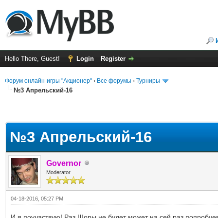
Hello There, Guest!
Login
Register
Форум онлайн-игры "Акционер"
›
Все форумы
›
Турниры
№3 Апрельский-16
№3 Апрельский-16
Governor
Moderator
04-18-2016, 05:27 PM
И я поучаствую! Раз Шоры не будет может на сей раз попробу