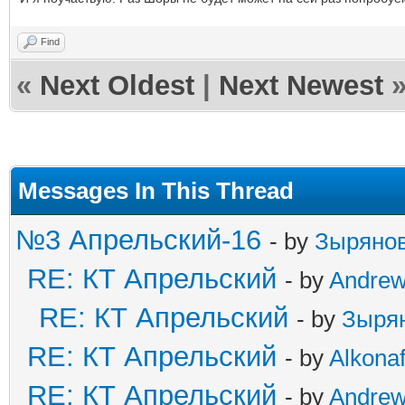
Find
«
Next Oldest
|
Next Newest
Messages In This Thread
№3 Апрельский-16
- by
Зыряно
RE: КТ Апрельский
- by
Andre
RE: КТ Апрельский
- by
Зыря
RE: КТ Апрельский
- by
Alkonaf
RE: КТ Апрельский
- by
Andre