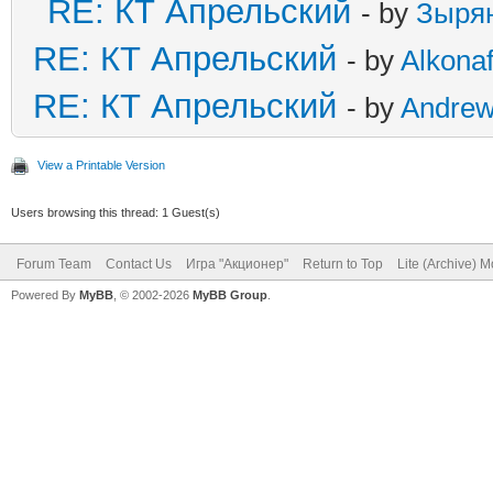
RE: КТ Апрельский
- by
Зыря
RE: КТ Апрельский
- by
Alkonaf
RE: КТ Апрельский
- by
Andre
View a Printable Version
Users browsing this thread: 1 Guest(s)
Forum Team
Contact Us
Игра "Акционер"
Return to Top
Lite (Archive) 
Powered By
MyBB
, © 2002-2026
MyBB Group
.