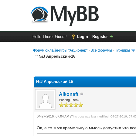
Hello There, Guest!
Login
Register
Форум онлайн-игры "Акционер"
›
Все форумы
›
Турниры
№3 Апрельский-16
0 Vote(s) - 0 Average
1
2
3
4
5
№3 Апрельский-16
Alkonaft
Posting Freak
04-27-2016, 07:04 AM
(This post was last modified: 04-27-2016, 07:
Ок, а то я уж крамольную мысль допустил что в