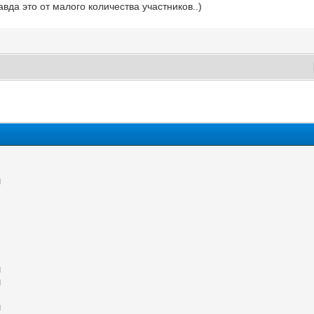
вда это от малого количества участников..)
M
M
M
M