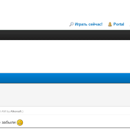
Играть сейчас!
Portal
05 AM by
Alkonaft
.)
се забыли