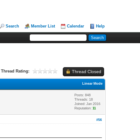
Search
Member List
Calendar
Help
Thread Rating:
Thread Closed
Linear Mode
Posts: 848
Threads: 18
Joined: Jan 2016
Reputation:
11
#56