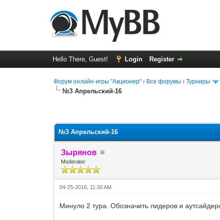
Hello There, Guest!
Login
Register
Форум онлайн-игры "Акционер"
›
Все форумы
›
Турниры
№3 Апрельский-16
0 Vote(s) - 0 Average
1
2
3
4
5
№3 Апрельский-16
Зырянов
Moderator
04-25-2016, 11:30 AM
Минуло 2 тура. Обозначить лидеров и аутсайдер