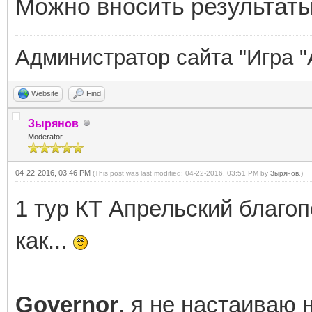
Можно вносить результаты 
Администратор сайта "Игра "
Website
Find
Зырянов
Moderator
04-22-2016, 03:46 PM
(This post was last modified: 04-22-2016, 03:51 PM by
Зырянов
.)
1 тур КТ Апрельский благоп
как...
Governor
, я не настаиваю 