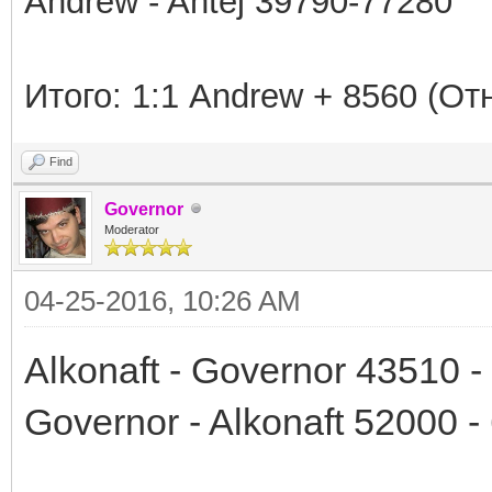
Andrew - Antej 39790-77280
Итого
: 1:1 Andrew + 8560 (
От
Find
Governor
Moderator
04-25-2016, 10:26 AM
Alkonaft - Governor 43510 
Governor - Alkonaft 52000 -