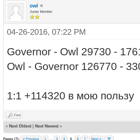
owl
Junior Member
04-26-2016, 07:22 PM
Governor - Owl 29730 - 176
Owl - Governor 126770 - 33
1:1 +114320 в мою пользу
Find
«
Next Oldest
|
Next Newest
»
Pages (7):
« Previous
1
…
3
4
5
6
7
Next »