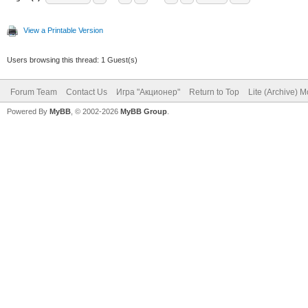
View a Printable Version
Users browsing this thread: 1 Guest(s)
Forum Team
Contact Us
Игра "Акционер"
Return to Top
Lite (Archive) 
Powered By
MyBB
, © 2002-2026
MyBB Group
.