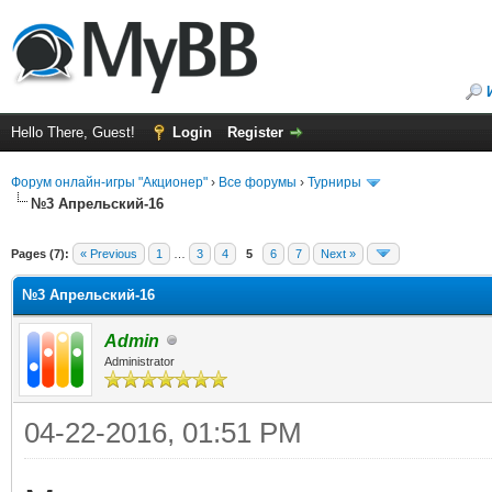
Hello There, Guest!
Login
Register
Форум онлайн-игры "Акционер"
›
Все форумы
›
Турниры
№3 Апрельский-16
Pages (7):
« Previous
1
…
3
4
5
6
7
Next »
№3 Апрельский-16
Admin
Administrator
04-22-2016, 01:51 PM