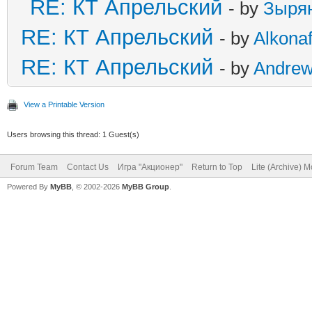
RE: КТ Апрельский
- by
Зыря
RE: КТ Апрельский
- by
Alkonaf
RE: КТ Апрельский
- by
Andre
View a Printable Version
Users browsing this thread: 1 Guest(s)
Forum Team
Contact Us
Игра "Акционер"
Return to Top
Lite (Archive) 
Powered By
MyBB
, © 2002-2026
MyBB Group
.