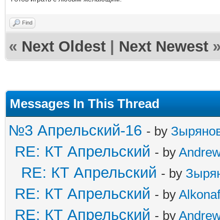
Find
«
Next Oldest
|
Next Newest
Messages In This Thread
№3 Апрельский-16
- by
Зыряно
RE: КТ Апрельский
- by
Andre
RE: КТ Апрельский
- by
Зыря
RE: КТ Апрельский
- by
Alkonaf
RE: КТ Апрельский
- by
Andre