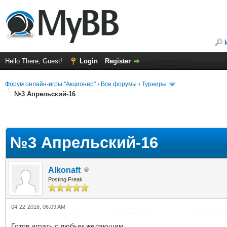
Hello There, Guest!
Login
Register
Форум онлайн-игры "Акционер"
›
Все форумы
›
Турниры
№3 Апрельский-16
№3 Апрельский-16
Alkonaft
Posting Freak
04-22-2016, 06:09 AM
Готов играть с любым желающим.