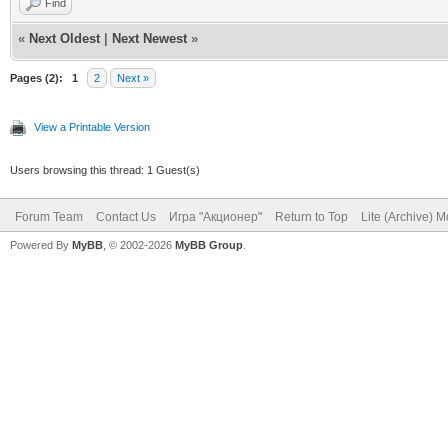
Find
«
Next Oldest
|
Next Newest
»
Pages (2):
1
2
Next »
View a Printable Version
Users browsing this thread: 1 Guest(s)
Forum Team
Contact Us
Игра "Акционер"
Return to Top
Lite (Archive) 
Powered By
MyBB
, © 2002-2026
MyBB Group
.