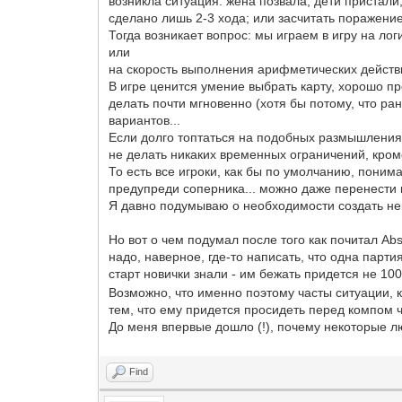
возникла ситуация: жена позвала, дети пристали,
сделано лишь 2-3 хода; или засчитать поражени
Тогда возникает вопрос: мы играем в игру на л
или
на скорость выполнения арифметических дейст
В игре ценится умение выбрать карту, хорошо пр
делать почти мгновенно (хотя бы потому, что р
вариантов...
Если долго топтаться на подобных размышления
не делать никаких временных ограничений, кроме
То есть все игроки, как бы по умолчанию, поним
предупреди соперника... можно даже перенести 
Я давно подумываю о необходимости создать неки
Но вот о чем подумал после того как почитал Abs
надо, наверное, где-то написать, что одна парт
старт новички знали - им бежать придется не 10
Возможно, что именно поэтому часты ситуации, ког
тем, что ему придется просидеть перед компом ч
До меня впервые дошло (!), почему некоторые лю
Find