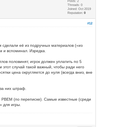
Posts: 2
Threads: 0
Joined: Oct 2019
Reputation:
0
#12
ом сделали её из подручных материалов («из
ом и вспоминал. Изредка.
тлов половинят, игрок должен уплатить по 5
ли этот случай такой важный, чтобы ради него
ятки цена округляется до нуля (всегда вниз, вне
 за них штраф.
 и PBEM (по переписке). Самые известные (среди
» для игры.