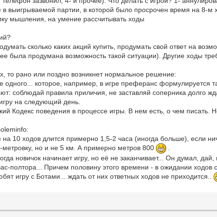
 телефон зазвонил, 4- и прочее). Что делать с игрой? 1- аннулирова
е в выигрываемой партии, в которой было просрочен время на 8-м 
огику мышления, на умение рассчитывать ходы
вий?
одумать сколько каких акций купить, продумать свой ответ на воз
анее была продумана возможность такой ситуации). Другие ходы тр
х, то рано или поздно возникнет нормальное решение:
 одного... которое, например, в игре преферанс формулируется та
ают: соблюдай правила приличия, не заставляй соперника долго жд
игру на следующий день.
й Кодекс поведения в процессе игры. В нем есть, о чем писать. Но 
oleminfo:
ия на 10 ходов длится примерно 1,5-2 часа (иногда больше), если н
0-метровку, но и не 5 км. А примерно метров 800
.
да новичок начинает игру, но её не заканчивает... Он думал, дай, 
ас-полтора... Причем половину этого времени - в ожидании ходов 
бят игру с Ботами... ждать от них ответных ходов не приходится..