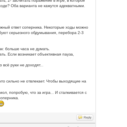
ть, 2- засчитать поражение в игре, в которой
ходе? Оба варианта не кажутся адекватными.
можный ответ соперника. Некоторые ходы можно
ебуют серьезного обдумывания, перебора 2-3
к: больше часа не думать.
ать. Если возникает объективная пауза,
всё руки не доходят...
ичто сильно не отвлекает. Чтобы выходящие на
мол, попробую, что за игра... И сталкивается с
соперника.
Reply