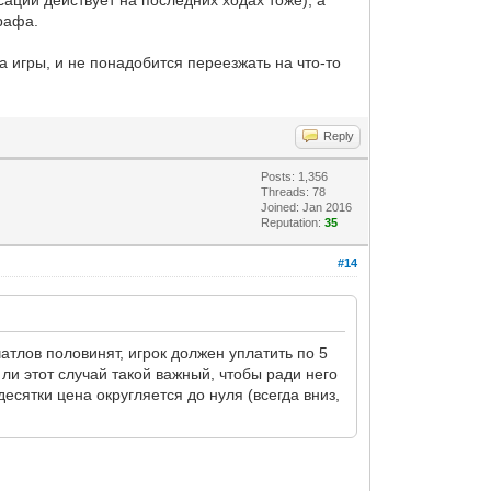
сации действует на последних ходах тоже), а
рафа.
 игры, и не понадобится переезжать на что-то
Reply
Posts: 1,356
Threads: 78
Joined: Jan 2016
Reputation:
35
#14
чатлов половинят, игрок должен уплатить по 5
 ли этот случай такой важный, чтобы ради него
есятки цена округляется до нуля (всегда вниз,