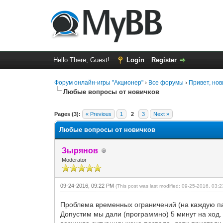
Hello There, Guest!
Login
Register
Форум онлайн-игры "Акционер"
›
Все форумы
›
Привет, нов
Любые вопросы от новичков
0 Vote(s) - 0 Average
1
2
3
4
5
Pages (3):
« Previous
1
2
3
Next »
Любые вопросы от новичков
Зырянов
Moderator
09-24-2016, 09:22 PM
(This post was last modified: 09-25-2016, 03
Проблема временных ограничений (на каждую пар
Допустим мы дали (программно) 5 минут на ход. И