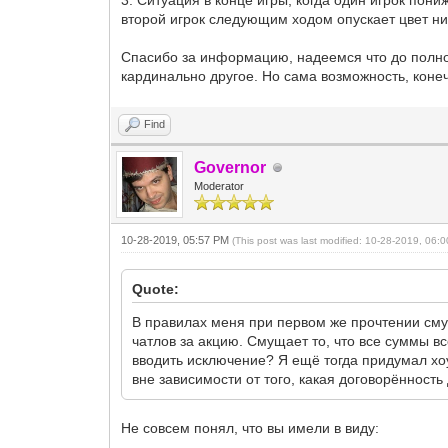
3. Ситуация в конце игры, когда один игрок пон
второй игрок следующим ходом опускает цвет ни
Спасибо за информацию, надеемся что до полног
кардинально другое. Но сама возможность, коне
Find
Governor
Moderator
10-28-2019, 05:57 PM
(This post was last modified: 10-28-2019, 06
Quote:
В правилах меня при первом же прочтении смути
чатлов за акцию. Смущает то, что все суммы вс
вводить исключение? Я ещё тогда придумал хоу
вне зависимости от того, какая договорённость
Не совсем понял, что вы имели в виду: