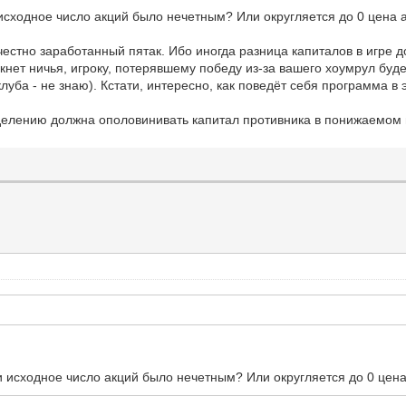
исходное число акций было нечетным? Или округляется до 0 цена а
 честно заработанный пятак. Ибо иногда разница капиталов в игре 
кнет ничья, игроку, потерявшему победу из-за вашего хоумрул буд
уба - не знаю). Кстати, интересно, как поведёт себя программа в э
делению должна ополовинивать капитал противника в понижаемом ц
и исходное число акций было нечетным? Или округляется до 0 цена