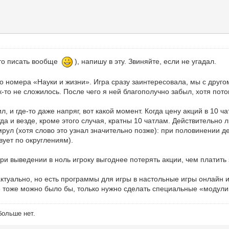
 это писать вообще
), напишу в эту. Звиняйте, если не угадал.
ого номера «Науки и жизни». Игра сразу заинтересовала, мы с друг
к-то не сложилось. После чего я ней благополучно забыл, хотя пот
 и где-то даже напряг, вот какой момент. Когда цену акций в 10 ча
да и везде, кроме этого случая, кратны 10 чатлам. Действительно 
ул (хотя слово это узнал значительно позже): при половинении дес
вует по округлениям).
ри выведении в ноль игроку выгоднее потерять акции, чем платить
с актуально, но есть программы для игры в настольные игры онлайн
» тоже можно было бы, только нужно сделать специальные «модули
больше нет.