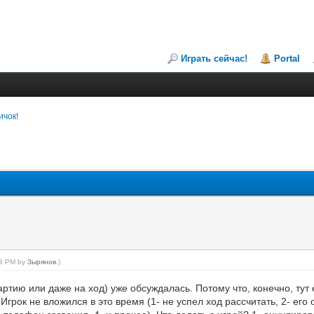
Играть сейчас!
Portal
ичок!
:23 PM by
Зырянов
.)
тию или даже на ход) уже обсуждалась. Потому что, конечно, тут 
грок не вложился в это время (1- не успел ход рассчитать, 2- его 