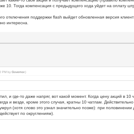
ижает какие-то свои акции и получает компенсацию (правило компен
же 10. Тогда компенсация с предыдущего хода уйдет на оплату шт
о отключения поддержки flash выйдет обновленная версия клиента
чно интересна.
:00 PM by
Governor
.)
л, и где-то даже напряг, вот какой момент. Когда цену акций в 10 
егда и везде, кроме этого случая, кратны 10 чатлам. Действительно
мрул (хотя слово это узнал значительно позже): при половинении д
 действует по округлениям).