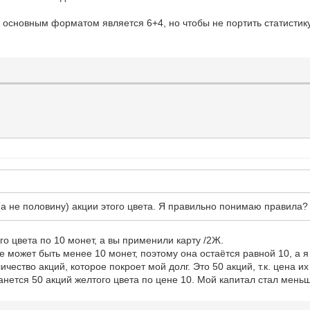
е основным форматом является 6+4, но чтобы не портить статисти
е (а не половину) акции этого цвета. Я правильно понимаю правила?
о цвета по 10 монет, а вы применили карту /2Ж.
не может быть менее 10 монет, поэтому она остаётся равной 10, а 
ичество акций, которое покроет мой долг. Это 50 акций, т.к. цена 
нется 50 акций желтого цвета по цене 10. Мой капитал стал меньше