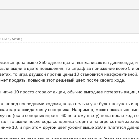
:33 PM by
AlexB
.)
имается цена выше 250 одного цвета, выплачиваются дивиденды, и
а были акции в цвете повышения, то штраф за понижение всего 5 и 
ветах, то игра двушкой против цены 10 становится неэффективной, 
ет продать, повысив этот дешевый цвет, после своего хода.
 ниже 10 просто сгорают акции, обычно выгоднее потерять акции, 
ал перед последними ходами, когда нельзя уже будет покупать и пр
акая карта ожидается у соперника. Например, может оказаться выг
лучае (если соперник играет -60 по этому цвету) цена после хода с
итал, то акции после хода соперника сгорят и на игре сотней зарабо
ниже 10, и при этом другой цвет уходит выше 250 и платятся диви