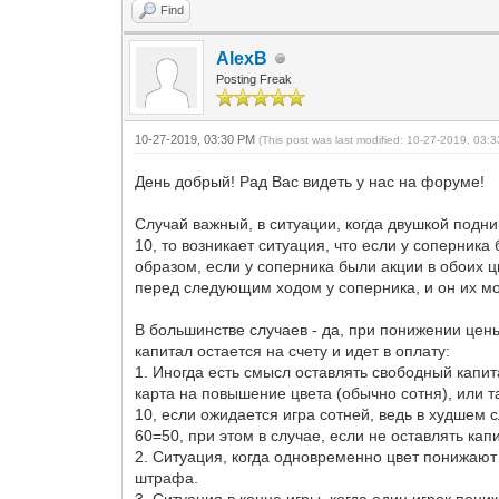
Find
AlexB
Posting Freak
10-27-2019, 03:30 PM
(This post was last modified: 10-27-2019, 03
День добрый! Рад Вас видеть у нас на форуме!
Случай важный, в ситуации, когда двушкой подн
10, то возникает ситуация, что если у соперник
образом, если у соперника были акции в обоих ц
перед следующим ходом у соперника, и он их мож
В большинстве случаев - да, при понижении цены
капитал остается на счету и идет в оплату:
1. Иногда есть смысл оставлять свободный капит
карта на повышение цвета (обычно сотня), или т
10, если ожидается игра сотней, ведь в худшем с
60=50, при этом в случае, если не оставлять кап
2. Ситуация, когда одновременно цвет понижают 
штрафа.