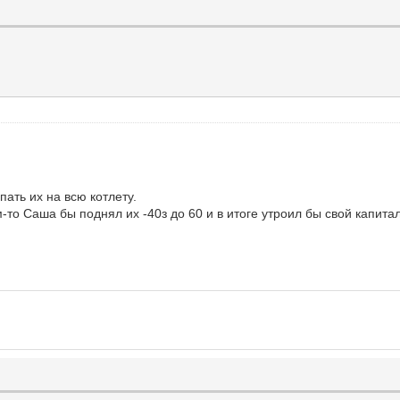
пать их на всю котлету.
-то Саша бы поднял их -40з до 60 и в итоге утроил бы свой капитал!