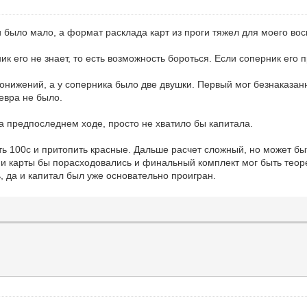
 было мало, а формат расклада карт из проги тяжел для моего вос
к его не знает, то есть возможность бороться. Если соперник его пр
нижений, а у соперника было две двушки. Первый мог безнаказанно
невра не было.
а предпоследнем ходе, просто не хватило бы капитала.
ть 100с и притопить красные. Дальше расчет сложный, но может бы
ии карты бы порасходовались и финальный комплект мог быть теоре
 да и капитал был уже основательно проигран.