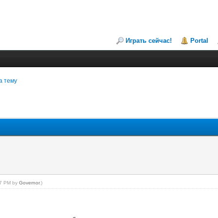
Играть сейчас!
Portal
а тему
:37 PM by
Governor
.)