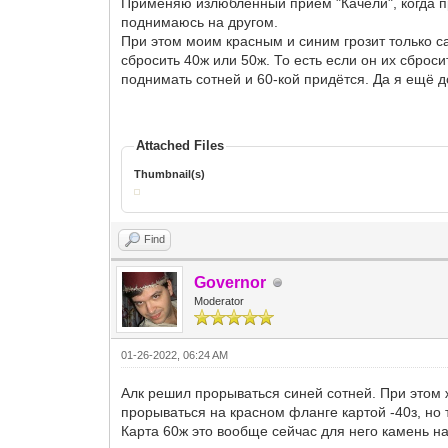
Применяю излюбленный приём "Качели", когда пр
поднимаюсь на другом.
При этом моим красным и синим грозит только са
сбросить 40ж или 50ж. То есть если он их сброси
поднимать сотней и 60-кой придётся. Да я ещё д
Attached Files
Thumbnail(s)
Find
Governor
Moderator
01-26-2022, 06:24 AM
Алк решил прорываться синей сотней. При этом 
прорываться на красном фланге картой -40з, но 
Карта 60ж это вообще сейчас для него камень н