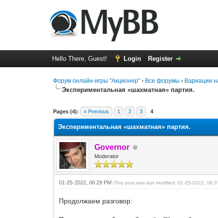
Hello There, Guest!
Login
Register
Форум онлайн-игры "Акционер"
›
Все форумы
›
Вариации н
Экспериментальная «шахматная» партия.
0 Vote(s) - 0 Average
1
2
3
4
5
Pages (4):
« Previous
1
2
3
4
Экспериментальная «шахматная» партия.
Governor
Moderator
01-25-2022, 06:29 PM
(This post was last modified: 01-25-2022, 06
Продолжаем разговор: