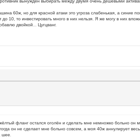
отивник вынужден выбирать между двумя очень дешевыми активами 
шина 60ж, но для красной атаки это угроза слабенькая, а синие по
т до 10, то инвестировать много в них нельзя. Я же могу в них влож
обавлю двойкой... Цугцванг.
жёлтый фланг остался оголён и сделать мне немножко больно он м
тогда он не сделает мне больно совсем, а моя 40ж аннулирует вес
а шее.