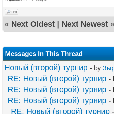
Find
«
Next Oldest
|
Next Newest
Messages In This Thread
Новый (второй) турнир
- by
Зыр
RE: Новый (второй) турнир
-
RE: Новый (второй) турнир
-
RE: Новый (второй) турнир
-
RE: Новый (второй) турнир