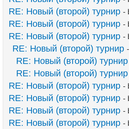
RE: Новый (второй) турнир
-
RE: Новый (второй) турнир
-
RE: Новый (второй) турнир
-
RE: Новый (второй) турнир
RE: Новый (второй) турнир
RE: Новый (второй) турнир
RE: Новый (второй) турнир
-
RE: Новый (второй) турнир
-
RE: Новый (второй) турнир
-
RE: Новый (второй) турнир
-