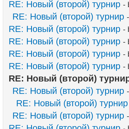
RE: Новый (второй) турнир
-
RE: Новый (второй) турнир
RE: Новый (второй) турнир
-
RE: Новый (второй) турнир
-
RE: Новый (второй) турнир
-
RE: Новый (второй) турнир
-
RE: Новый (второй) турни
RE: Новый (второй) турнир
RE: Новый (второй) турнир
RE: Новый (второй) турнир
RE: Новый (второй) турнир
-