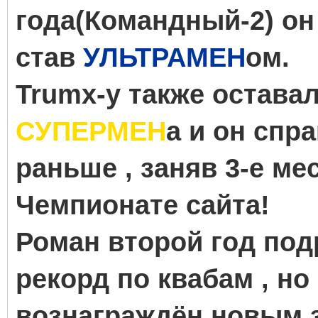
года(Командный-2) он 
став
УЛЬТРАМЕН
ом.
Trumx-у также остава
СУПЕРМЕН
а и он спр
раньше , заняв 3-е м
Чемпионате сайта!
Роман второй год по
рекорд по квабам , но
вознаграждён новым 