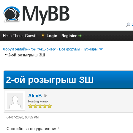
Hello There, Guest!
Login
Register
Форум онлайн-игры "Акционер"
›
Все форумы
›
Турниры
2-ой розыгрыш ЗШ
ge
2-ой розыгрыш ЗШ
AlexB
Posting Freak
04-07-2020, 03:55 PM
Спасибо за поздравления!