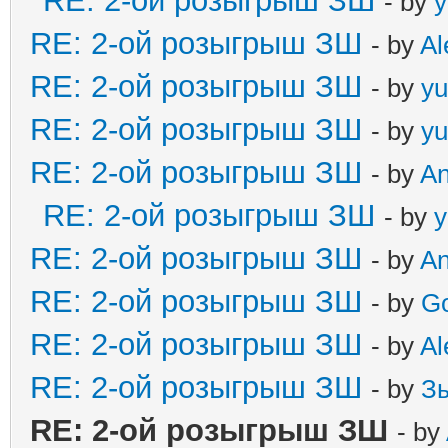
RE: 2-ой розыгрыш ЗШ
- by
y
RE: 2-ой розыгрыш ЗШ
- by
Al
RE: 2-ой розыгрыш ЗШ
- by
yu
RE: 2-ой розыгрыш ЗШ
- by
yu
RE: 2-ой розыгрыш ЗШ
- by
A
RE: 2-ой розыгрыш ЗШ
- by
y
RE: 2-ой розыгрыш ЗШ
- by
A
RE: 2-ой розыгрыш ЗШ
- by
Go
RE: 2-ой розыгрыш ЗШ
- by
Al
RE: 2-ой розыгрыш ЗШ
- by
З
RE: 2-ой розыгрыш ЗШ
- by